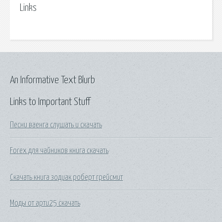
Links
An Informative Text Blurb
Links to Important Stuff
Песни ваенга слушать и скачать
Forex для чайников книга скачать
Скачать книга зодиак роберт грейсмит
Моды от арти25 скачать