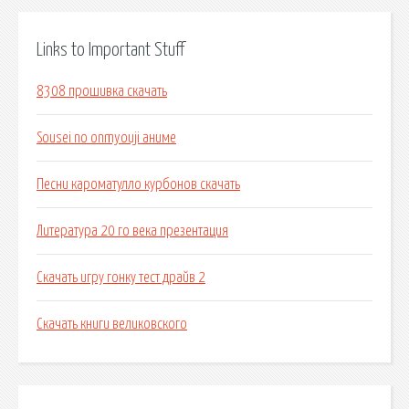
Links to Important Stuff
8308 прошивка скачать
Sousei no onmyouji аниме
Песни кароматулло курбонов скачать
Литература 20 го века презентация
Скачать игру гонку тест драйв 2
Скачать книги великовского