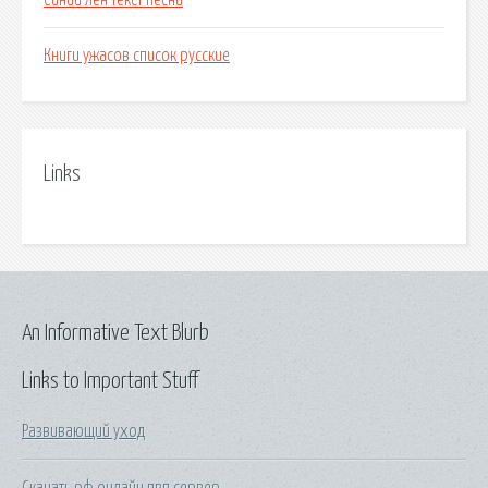
Синий лен текст песни
Книги ужасов список русские
Links
An Informative Text Blurb
Links to Important Stuff
Развивающий уход
Скачать рф онлайн пвп сервер