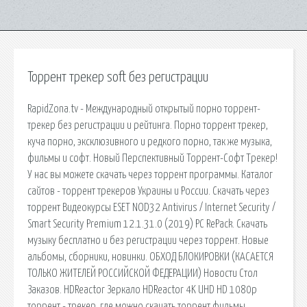
Торрент трекер soft без регистрации
RapidZona.tv - Международный открытый порно торрент-
трекер без регистрации и рейтинга. Порно торрент трекер,
куча порно, эксклюзивного и редкого порно, так же музыка,
фильмы и софт. Новый Перспективный Торрент-Софт Трекер!
У нас вы можете скачать через торрент программы. Каталог
сайтов - торрент трекеров Украины и России. Скачать через
торрент Видеокурсы ESET NOD32 Antivirus / Internet Security /
Smart Security Premium 12.1.31.0 (2019) PC RePack. Скачать
музыку бесплатно и без регистрации через торрент. Новые
альбомы, сборники, новинки. ОБХОД БЛОКИРОВКИ (КАСАЕТСЯ
ТОЛЬКО ЖИТЕЛЕЙ РОССИЙСКОЙ ФЕДЕРАЦИИ) Новости Стол
Заказов. HDReactor Зеркало HDReactor 4K UHD HD 1080p
торрент - трекер, где можно скачать торрент фильмы,