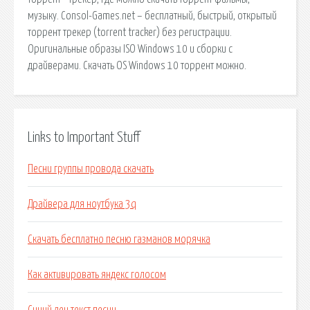
музыку. Consol-Games.net – бесплатный, быстрый, открытый
торрент трекер (torrent tracker) без регистрации.
Оригинальные образы ISO Windows 10 и сборки с
драйверами. Скачать OS Windows 10 торрент можно.
Links to Important Stuff
Песни группы провода скачать
Драйвера для ноутбука 3q
Скачать бесплатно песню газманов морячка
Как активировать яндекс голосом