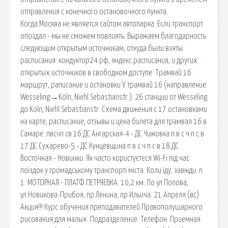
отправления с конечного остановочного пункта.
Когда.Москва не является сайтом автопарка. Если транспорт
опоздал - мы не сможем повлиять. Выражаем благодарность
следующим открытым источникам, откуда были взяты
расписания: кондуктор24.рф, яндекс.расписания, и других
открытых источников в свободном доступе. Трамвай 16 :
маршрут, раписание и остановки У трамвай 16 (направление:
Wesseling‎→Köln, Niehl Sebastianstr.): 26 станции от Wesseling
до Köln, Niehl Sebastianstr. Схема движения с 17 остановками
на карте, расписание, отзывы и цена билета для трамвая 16 в
Самаре. пвсчп св 16 ДС Ангарская-4 - ДС Чижовка п в с ч п с в
17 ДС Сухарево-5 - ДС Кунцевщина п в с ч п с в 18 ДС
Восточная - Новинки. Як часто користуєтеся Wi-Fi під час
поїздок у громадському транспорті міста. Коли їду, завжди. n
1. МОТОРНАЯ - ПЛАТФ.ПЕТРЯЕВКА. 10,2 км. По ул.Попова,
ул.Новикова-Прибоя, пр.Ленина, пр.Ильича. 21 Апреля (вс)
Акция!!! Курс обучения преподавателей Правополушарного
рисования для малых. Подразделение. Телефон. Приемная