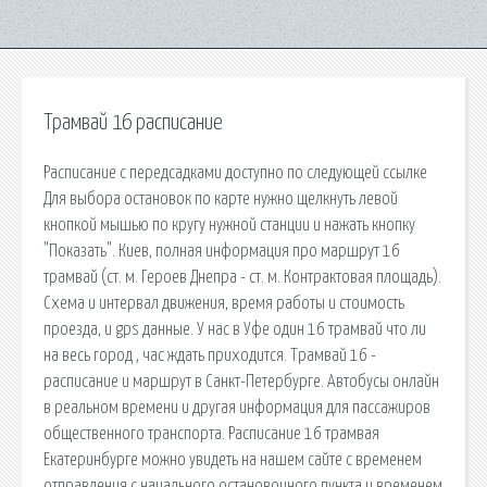
Трамвай 16 расписание
Расписание с передсадками доступно по следующей ссылке
Для выбора остановок по карте нужно щелкнуть левой
кнопкой мышью по кругу нужной станции и нажать кнопку
"Показать". Киев, полная информация про маршрут 16
трамвай (ст. м. Героев Днепра - ст. м. Контрактовая площадь).
Схема и интервал движения, время работы и стоимость
проезда, и gps данные. У нас в Уфе один 16 трамвай что ли
на весь город , час ждать приходится. Трамвай 16 -
расписание и маршрут в Санкт-Петербурге. Автобусы онлайн
в реальном времени и другая информация для пассажиров
общественного транспорта. Расписание 16 трамвая
Екатеринбурге можно увидеть на нашем сайте с временем
отправления с начального остановочного пункта и временем