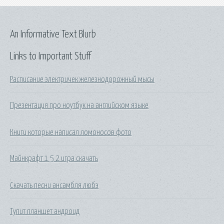
An Informative Text Blurb
Links to Important Stuff
Расписание электричек железнодорожный мысы
Презентация про ноутбук на английском языке
Книги которые написал ломоносов фото
Майнкрафт 1 5 2 игра скачать
Скачать песни ансамбля любэ
Тупит планшет андроид