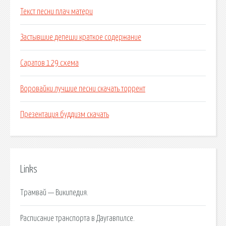
Текст песни плач матери
Застывшие депеши краткое содержание
Саратов 129 схема
Воровайки лучшие песни скачать торрент
Презентация буддизм скачать
Links
Трамвай — Википедия.
Расписание транспорта в Даугавпилсе.