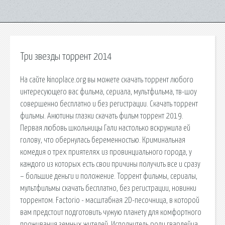
Три звезды торрент 2014
На сайте kinoplace.org вы можете скачать торрент любого
интересующего вас фильма, сериала, мультфильма, тв-шоу
совершенно бесплатно и без регистрации. Скачать торрент
фильмы. Анютины глазки скачать фильм торрент 2019.
Первая любовь школьницы Гали настолько вскружила ей
голову, что обернулась беременностью. Криминальная
комедия о трех приятелях из провинциального города, у
каждого из которых есть свои причины получить все и сразу
– большие деньги и положение. Торрент фильмы, сериалы,
мультфильмы скачать бесплатно, без регистрации, новинки
торрентом. Factorio - масштабная 2D-песочница, в которой
вам предстоит подготовить чужую планету для комфортного
проживания земных жителей. Исполнитель роли гвардейца