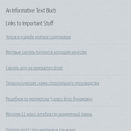
An Informative Text Blurb
Links to Important Stuff
Чехов в усадьбе краткое содержание
Мертвые скачать торрент в хорошем качестве
Скачать игру на компьютер driver
Технологическая схема строительного производства
Решебник по математике 5 класс фгос бунимович
Мерзляк 11 класс алгебра гдз академічний рівень
Vivienne mort сліди маленьких рук минус