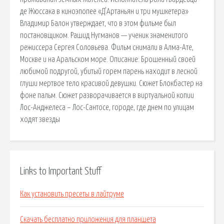
де Жюссака в киноэпопее «Д'Артаньян и три мушкетера»
Владимир Балон утверждает, что в этом фильме был
постановщиком. Рашид Нугманов — ученик знаменитого
режиссера Сергея Соловьева. Фильм снимали в Алма-Ате,
Москве и на Аральском море. Описание: Брошенный своей
любимой подругой, убитый горем парень находит в лесной
глуши мертвое тело красивой девушки. Сюжет Блокбастер на
фоне пальм. Сюжет разворачивается в виртуальной копии
Лос-Анджелеса – Лос-Сантосе, городе, где днем по улицам
ходят звезды
Links to Important Stuff
Как установить пресеты в лайтруме
Скачать бесплатно приложения для планшета