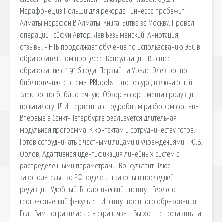
Марафонец из Польши для рекорда Гиннесса пробежит
Алматы марафон В Алматы. Книга: Битва за Москву. Провал
операции Тайфун Автор: Лев Безыменский. Аннотация,
отзывы. - НТБ продолжает обучение по использованию ЭБС в
образовательном процессе. Консультации. Высшее
образование с 1916 года. Первый на Урале. Электронно-
библиотечная система IPRbooks - это ресурс, включающий
электронно-библиотечную. Обзор ассортимента продукции
по каталогу НЛ Интернешнл с подробным разбором состава.
Впервые в Санкт-Петербурге реализуется длительная
модульная программа. К контактам и сотрудничеству готов.
Готов сотрудничать с частными лицами и учреждениями. : Ю.В.
Орлов, Адаптивная идентификация линейных систем с
распределенными параметрами. Консультант Плюс -
законодательство РФ кодексы и законы в последней
редакции. Удобный. Биологический институт; Геолого-
географический факультет; Институт военного образования.
Если Вам понравилась эта страничка и Вы хотите поставить на