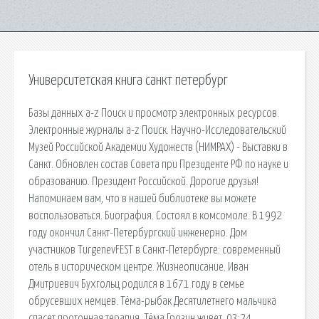
Университетская книга санкт петербург
Базы данных a-z Поиск и просмотр электронных ресурсов.
Электронные журналы a-z Поиск. Научно-Исследовательский
Музей Российской Академии Художеств (НИМРАХ) - Выставки в
Санкт. Обновлен состав Совета при Президенте РФ по науке и
образованию. Президент Российской. Дорогие друзья!
Напоминаем вам, что в нашей библиотеке вы можете
воспользоваться. Биография. Состоял в комсомоле. В 1992
году окончил Санкт-Петербургский инженерно. Дом
участников TurgenevFEST в Санкт-Петербурге: современный
отель в историческом центре. Жизнеописание. Иван
Дмитриевич Бухгольц родился в 1671 году в семье
обрусевших немцев. Тёма-рыбак Десятилетнего мальчика
спасет протонная терапия. Тёма Грозин живет. 03:24