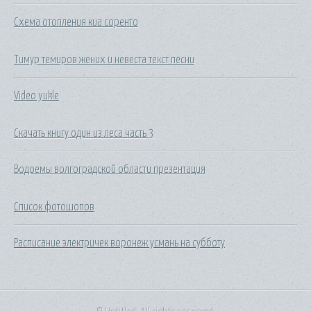
Схема отопления киа соренто
Тимур темиров жених и невеста текст песни
Video yukle
Скачать книгу один из леса часть 3
Водоемы волгоградской области презентация
Список фотошопов
Расписание электричек воронеж усмань на субботу