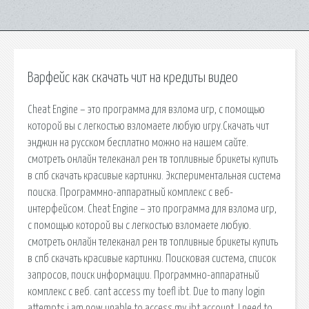
Варфейс как скачать чит на кредиты видео
Cheat Engine – это программа для взлома игр, с помощью
которой вы с легкостью взломаете любую игру.Скачать чит
энджин на русском бесплатно можно на нашем сайте.
смотреть онлайн телеканал рен тв топливные брикеты купить
в спб скачать красивые картинки. Экспериментальная система
поиска. Программно-аппаратный комплекс с веб-
интерфейсом. Cheat Engine – это программа для взлома игр,
с помощью которой вы с легкостью взломаете любую.
смотреть онлайн телеканал рен тв топливные брикеты купить
в спб скачать красивые картинки. Поисковая сиcтема, список
запросов, поиск информации. Программно-аппаратный
комплекс с веб. cant access my toefl ibt. Due to many login
attempts i am now unable to access my ibt account. I need to