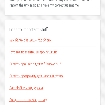
report the unviersities. I have my correct username.
Links to Important Stuff
Бух баланс за 2014 год бланк
Готовая презентация про пушкина
Скачать драйвера для wifi lenovo b560
Скачать программу для нарезки аудио
Gameloft техподдержка
Создать визитную карточку