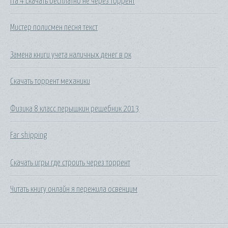
Гта 4 скачать бесплатно не через торрент
Мистер полисмен песня текст
Замена книги учета наличных денег в рк
Скачать торрент механики
Физика 8 класс перышкин решебник 2013
Far shipping
Скачать игры где строить через торрент
Читать книгу онлайн я пережила освенцим