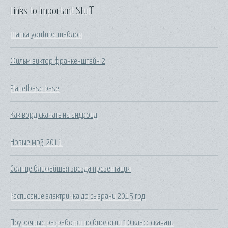
Links to Important Stuff
Шапка youtube шаблон
Фильм виктор франкенштейн 2
Planetbase base
Как ворд скачать на андроид
Новые мр3 2011
Солнце ближайшая звезда презентация
Расписание электричка до сызрани 2015 год
Поурочные разработки по биологии 10 класс скачать