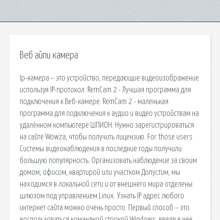
Веб айпи камера
Ip-камера – это устройство, передающие видеоизображение
используя IP-протокол. RemCam 2 - Лучшая программа для
подключения к Веб-камере. RemCam 2 - маленькая
программа для подключения к аудио и видео устройствам на
удалённом компьютере ШПИОН. Нужно зарегистрироваться
на сайте Wowza, чтобы получить лицензию. For those users
Системы видеонаблюдения в последние годы получили
большую популярность. Организовать наблюдение за своим
домом, офисом, квартирой или участком Допустим, мы
находимся в локальной сети и от внешнего мира отделены
шлюзом под управлением Linux. Узнать IP адрес любого
интернет сайта можно очень просто. Первый способ – это
воспользоваться командной строкой Windows, введя в нее