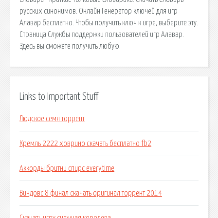
русских синонимов. Онлайн Генератор ключей для игр
Алавар бесплатно. Чтобы получить ключ к игре, выберите эту.
Страница Службы поддержки пользователей игр Алавар.
Здесь вы сможете получить любую.
Links to Important Stuff
Людское семя торрент
Кремль 2222 ховрино скачать бесплатно fb2
Аккорды бритни спирс everytime
Виндовс 8 финал скачать оригинал торрент 2014