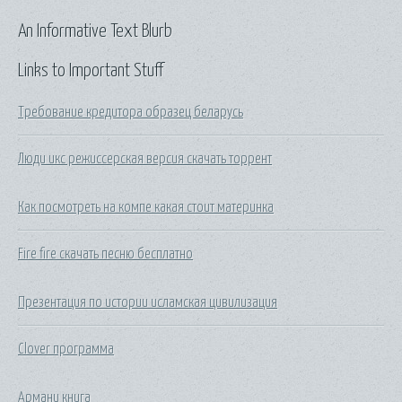
An Informative Text Blurb
Links to Important Stuff
Требование кредитора образец беларусь
Люди икс режиссерская версия скачать торрент
Как посмотреть на компе какая стоит материнка
Fire fire скачать песню бесплатно
Презентация по истории исламская цивилизация
Clover программа
Армани книга