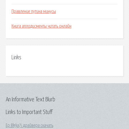
Правление путина минусы
Книга аплодисменты читать онлайн
Links
An Informative Text Blurb
Links to Important Stuff
Ep 8k9a7i драйвера скачать