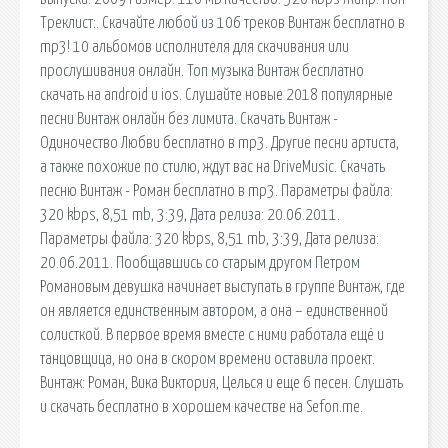
Треклист:. Скачайте любой из 106 треков Винтаж бесплатно в
mp3! 10 альбомов исполнителя для скачивания или
прослушивания онлайн. Топ музыка Винтаж бесплатно
скачать на android и ios. Слушайте новые 2018 популярные
песни Винтаж онлайн без лимита. Скачать Винтаж -
Одиночество Любви бесплатно в mp3. Другие песни артиста,
а также похожие по стилю, ждут вас на DriveMusic. Скачать
песню Винтаж - Роман бесплатно в mp3. Параметры файла:
320 kbps, 8,51 mb, 3:39, Дата релиза: 20.06.2011.
Параметры файла: 320 kbps, 8,51 mb, 3:39, Дата релиза:
20.06.2011. Пообщавшись со старым другом Петром
Романовым девушка начинает выступать в группе Винтаж, где
он является единственным автором, а она – единственной
солисткой. В первое время вместе с ними работала ещё и
танцовщица, но она в скором времени оставила проект.
Винтаж: Роман, Вика Виктория, Целься и еще 6 песен. Слушать
и скачать бесплатно в хорошем качестве на Sefon.me.