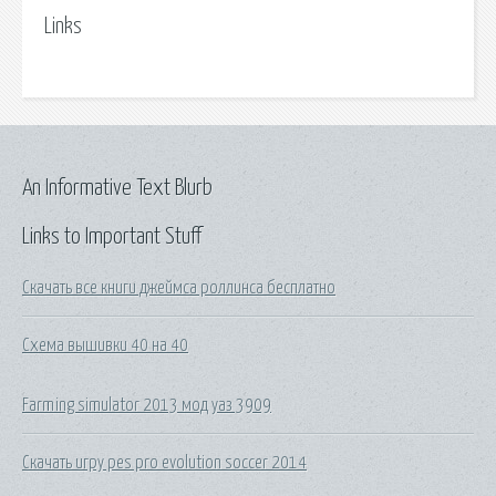
Links
An Informative Text Blurb
Links to Important Stuff
Скачать все книги джеймса роллинса бесплатно
Схема вышивки 40 на 40
Farming simulator 2013 мод уаз 3909
Скачать игру pes pro evolution soccer 2014