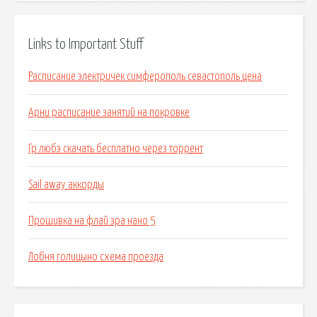
Links to Important Stuff
Расписание электричек симферополь севастополь цена
Арни расписание занятий на покровке
Гр любэ скачать бесплатно через торрент
Sail away аккорды
Прошивка на флай эра нано 5
Лобня голицыно схема проезда