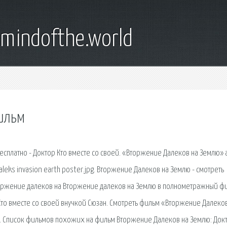
emindofthe.world
ильм
платно - Доктор Кто вместе со своей. «Вторжение Далеков на Землю» а
Daleks invasion earth poster.jpg. Вторжение Далеков на Землю - смотреть
:. Вторжение далеков на Вторжение далеков на Землю в полнометражный ф
о вместе со своей внучкой Сюзан. Смотреть фильм «Вторжение Далеков
м. Список фильмов похожих на фильм Вторжение Далеков на Землю: Док