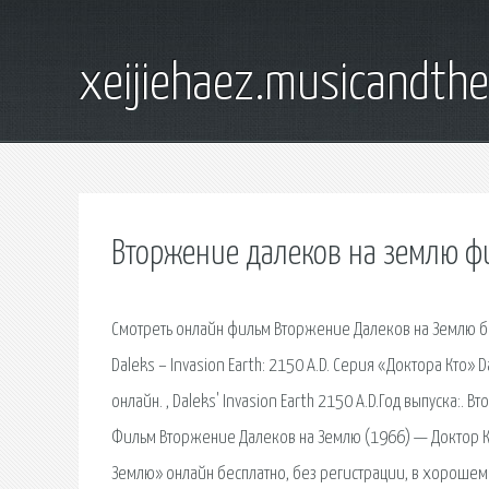
xeijiehaez.musicandth
Вторжение далеков на землю ф
Смотреть онлайн фильм Вторжение Далеков на Землю бес
Daleks – Invasion Earth: 2150 A.D. Серия «Доктора Кто» 
онлайн. , Daleks' Invasion Earth 2150 A.D.Год выпуска
Фильм Вторжение Далеков на Землю (1966) — Доктор Кт
Землю» онлайн бесплатно, без регистрации, в хороше