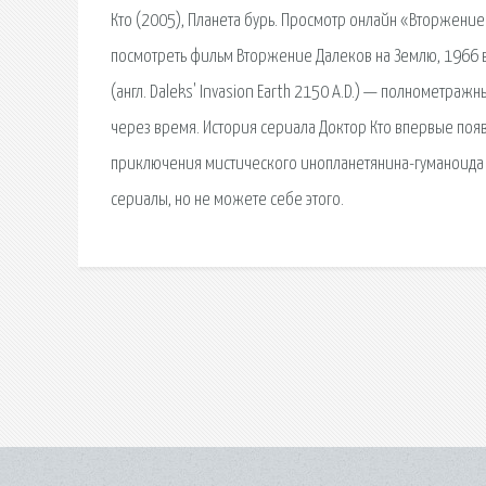
Кто (2005), Планета бурь. Просмотр онлайн «Вторжени
посмотреть фильм Вторжение Далеков на Землю, 1966 в
(англ. Daleks' Invasion Earth 2150 A.D.) — полнометр
через время. История сериала Доктор Кто впервые поя
приключения мистического инопланетянина-гуманоида н
сериалы, но не можете себе этого.