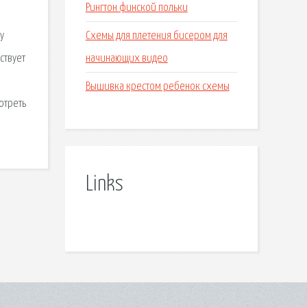
Рингтон финской польки
е
Схемы для плетения бисером для
у
начинающих видео
ствует
Вышивка крестом ребенок схемы
отреть
Links