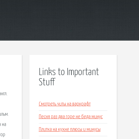
Links to Important
Stuff
нгл.
Смотреть читы на варкрафт
ильм.
Песня раз два горе не беда минус
 на
Плитка на кухне плюсы и минусы
тор