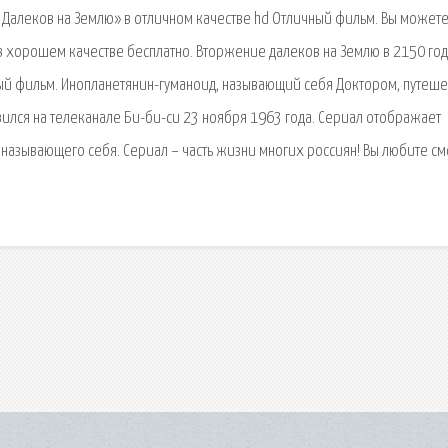
е Далеков на Землю» в отличном качестве hd Отличный фильм. Вы может
 хорошем качестве бесплатно. Вторжение далеков на Землю в 2150 год
ажный фильм. Инопланетянин-гуманоид, называющий себя Доктором, путеше
вился на телеканале Би-би-си 23 ноября 1963 года. Сериал отображает
азывающего себя. Сериал – часть жизни многих россиян! Вы любите см