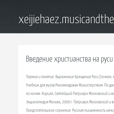
xeijiehaez.musicandth
Введение христианства на руси
Термин и понятие. Выражение Крещение Руси (точнее, к
Учебник для вузов Рекомендован Министерством. По дан
по ночам. Кирилл, Святейший Патриарх Московский и вс
Энциклопедия Москва, 2000 г. Патриарх Московский и в
Предстоятельское служение. Русская письменность начи