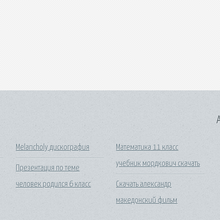
A
Melancholy дискография
Математика 11 класс
учебник мордкович скачать
Презентация по теме
человек родился 6 класс
Скачать александр
македонский фильм