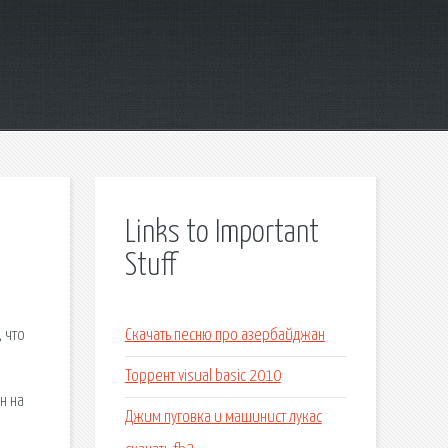
Links to Important
Stuff
 что
Скачать песню про азербайджан
Торрент visual basic 2010
н на
Джим пуговка и машинист лукас