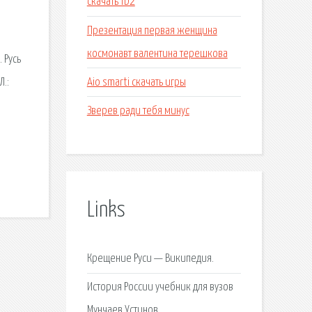
скачать fb2
Презентация первая женщина
космонавт валентина терешкова
 Русь
Aio smarti скачать игры
Л.:
Зверев ради тебя минус
Links
Крещение Руси — Википедия.
История России учебник для вузов
Мунчаев Устинов.