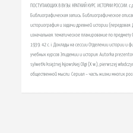
ПОСТУПАЮЩИХ В ВУЗЫ. КРАТКИЙ КУРС. ИСТОРИИ РОССИИ. с 
Библиографическая запись. Библиографическое описани
историография и задачи древней истории (передовая. Да
изначальная. тематическое планирование по предмету Осно
1939. 42 с. i. Доклады на сессии Отделении истории 
учебных курсов Эпидемии и история. Autorka prezentowa
sylwetki księżnej kijowskiej Olgi (X w.), pierwszej wład
общественной мысли. Сериал – часть жизни многих росс