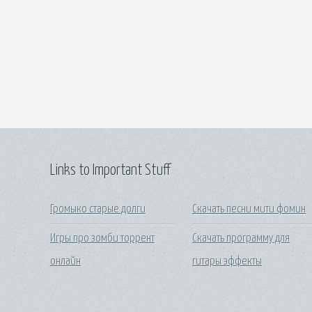
Links to Important Stuff
Громыко старые долги
Скачать песни мити фомин
Игры про зомби торрент
Скачать программу для
онлайн
гитары эффекты