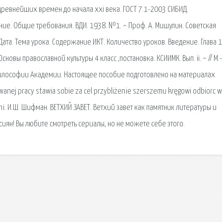
древнейших времен до начала xxi века. ГОСТ 7.1-2003 СИБИД.
е. Общие требования. ВДИ. 1938. №1. ^ Проф. А. Мишулин. Советская
та. Тема урока. Содержание ИКТ. Количество уроков. Введение. Глава 1.
вы православной культуры 4 класс ,постановка. КСИИМК. Вып. ii. ^ // М.-
и философии Академии. Настоящее пособие подготовлено на материалах
nej pracy stawia sobie za cel przybliżenie szerszemu kręgowi odbiorc w
czyni. И.Ш. Шифман. ВЕТХИЙ ЗАВЕТ. Ветхий завет как памятник литературы и
иян! Вы любите смотреть сериалы, но не можете себе этого.