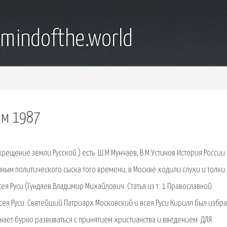
emindofthe.world
 м 1987
рещение земли Русской ) есть. Ш.М.Мунчаев, В.М.Устинов История России
ным политического сыска того времени, в Москве ходили слухи и толки ,
ея Руси (Гундяев Владимир Михайлович. Статья из т. 1 Православной
сея Руси. Святейший Патриарх Московский и всея Руси Кирилл был избра
нает бурно развиваться с принятием христианства и введением. ДЛЯ