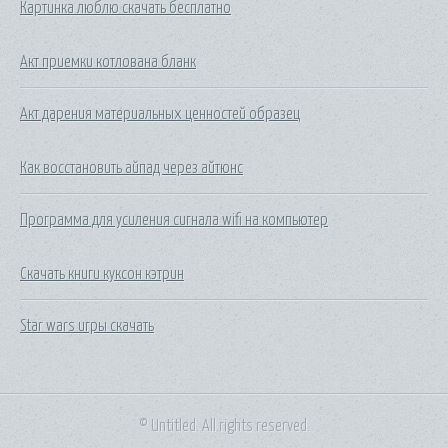
Картинка люблю скачать бесплатно
Акт приемки котлована бланк
Акт дарения материальных ценностей образец
Как восстановить айпад через айтюнс
Программа для усиления сигнала wifi на компьютер
Скачать книги куксон кэтрин
Star wars игры скачать
© Untitled. All rights reserved.