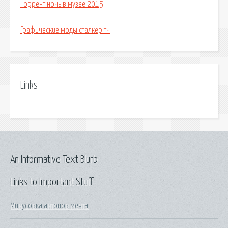
Торрент ночь в музее 2015
Графические моды сталкер тч
Links
An Informative Text Blurb
Links to Important Stuff
Минусовка антонов мечта