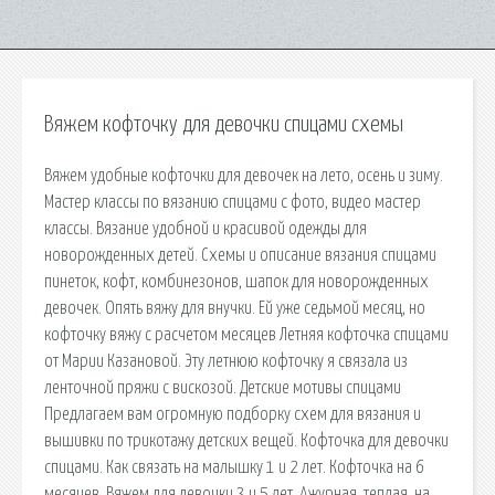
Вяжем кофточку для девочки спицами схемы
Вяжем удобные кофточки для девочек на лето, осень и зиму.
Мастер классы по вязанию спицами с фото, видео мастер
классы. Вязание удобной и красивой одежды для
новорожденных детей. Схемы и описание вязания спицами
пинеток, кофт, комбинезонов, шапок для новорожденных
девочек. Опять вяжу для внучки. Ей уже седьмой месяц, но
кофточку вяжу с расчетом месяцев Летняя кофточка спицами
от Марии Казановой. Эту летнюю кофточку я связала из
ленточной пряжи с вискозой. Детские мотивы спицами
Предлагаем вам огромную подборку схем для вязания и
вышивки по трикотажу детских вещей. Кофточка для девочки
спицами. Как связать на малышку 1 и 2 лет. Кофточка на 6
месяцев. Вяжем для девочки 3 и 5 лет. Ажурная, теплая, на