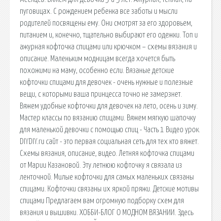
пуговицах. С рождением ребенка все заботы и мысли
родителей посвящены ему. Они смотрят за его здоровьем,
питанием и, конечно, тщательно выбирают его одежки. Топ и
ажурная кофточка спицами или крючком – схемы вязания и
описание. Маленьким модницам всегда хочется быть
похожими на маму, особенно если. Вязаные детские
кофточки спицами для девочек - очень нужные и полезные
вещи, с которыми ваша принцесса точно не замерзнет.
Вяжем удобные кофточки для девочек на лето, осень и зиму.
Мастер классы по вязанию спицами. Вяжем мягкую шапочку
для маленькой девочки с помощью спиц - Часть 1 Видео урок.
DIYDIY.ru сайт - это первая социальная сеть для тех кто вяжет.
Схемы вязания, описание, видео. Летняя кофточка спицами
от Марии Казановой. Эту летнюю кофточку я связала из
ленточной. Милые кофточки для самых маленьких связаны
спицами. Кофточки связаны их яркой пряжи. Детские мотивы
спицами Предлагаем вам огромную подборку схем для
вязания и вышивки. ХОББИ-БЛОГ О МОДНОМ ВЯЗАНИИ. Здесь