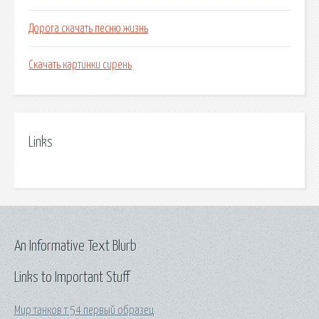
Дорога скачать песню жизнь
Скачать картинки сирень
Links
An Informative Text Blurb
Links to Important Stuff
Мир танков т 54 первый образец