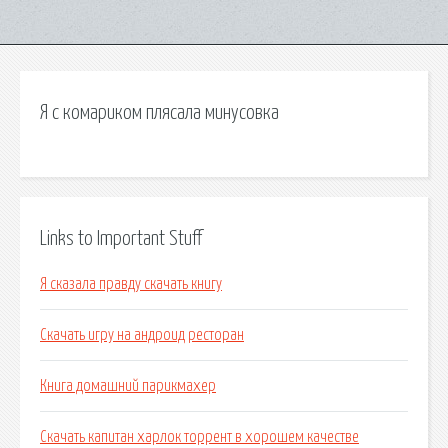
Я с комариком плясала минусовка
Links to Important Stuff
Я сказала правду скачать книгу
Скачать игру на андроид ресторан
Книга домашний парикмахер
Скачать капитан харлок торрент в хорошем качестве