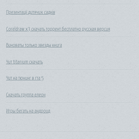
Презентації дитячих садків
Coreldraw х3 скачать торрент бесплатно русская версия
Виноваты только звезды книга
Чит titanium скачать
Чит на тюнинг в гта 5
Скачать группа елеон
Игры бегать на андроид