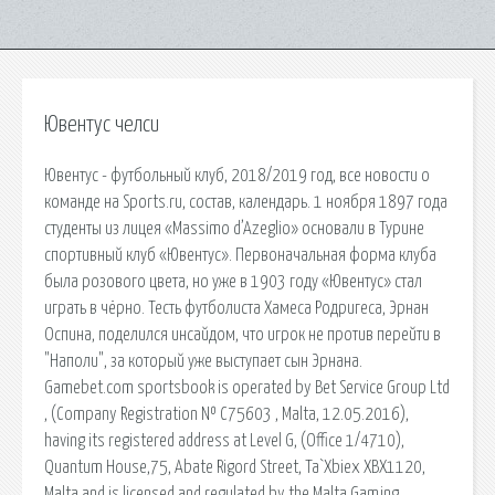
Ювентус челси
Ювентус - футбольный клуб, 2018/2019 год, все новости о
команде на Sports.ru, состав, календарь. 1 ноября 1897 года
студенты из лицея «Massimo d’Azeglio» основали в Турине
спортивный клуб «Ювентус». Первоначальная форма клуба
была розового цвета, но уже в 1903 году «Ювентус» стал
играть в чёрно. Тесть футболиста Хамеса Родригеса, Эрнан
Оспина, поделился инсайдом, что игрок не против перейти в
"Наполи", за который уже выступает сын Эрнана.
Gamebet.com sportsbook is operated by Bet Service Group Ltd
, (Company Registration № C75603 , Malta, 12.05.2016),
having its registered address at Level G, (Office 1/4710),
Quantum House,75, Abate Rigord Street, Ta`Xbiex XBX1120,
Malta and is licensed and regulated by the Malta Gaming