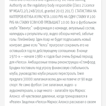
Authority as the regulatory body responsible (Class 2 Licence
№ MGA/CL2/1248/2016, granted 20.03.2017). СТАТИСТИКА НА
КАППЕРОВ ЮТУБА ИЗ РАСЧЕТА 1000 РУБ НА ОДНУ СТАВКУ И 100
РУБ НА СТАВКУ ЕСЛИ КЭФ ПРЕВЫШАЕТ 10.00. Все о футбольном
клубе "Ювентус": информация о команде, актуальный состав,
календарь и результаты игр, видео обзоры матчей, забитые
голы. Плеймейкер Эден Азар не будет подписывать новый
контракт, даже если "Челси" пригрозит сохранить его на
оставшийся год по действующему соглашению. В конце
1970-х — начале 1980-х годов был очень бурный период
для «Челси». Амбициозные планы реконструкции «Стэмфорд
Бридж» поставили под угрозу финансовую стабильность
клуба, руководство клуба решило перестроить. bwin
предлага 30000 залагания всеки ден на повече от 90 вида
спорт. Не само футбол: Live залагания, видео- и
аудиоматериали, и още много - залагайте при Маркос
Алонсо: «Я чувствовал давление, когда тренировался в
«Реале» Защитник «Челси» Маркос Алонсо рассказал о своем