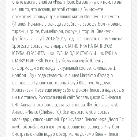
опыте выступлений за «Реал». Если Вы заглянули к нам, то вы
нашли то, что искали, на этой странице Вы можете
посмотреть прямую трансляцию матча Ювентус - Сассуоло
(Италия. Начална страница за сайта на Еврофутбол - новини,
тиражи, игрите, букмейкъри, форум, история. Ювентус -
футбольный клуб, 2018/2019 год, все новости о команде на
Sports.ru, состав, календарь. СТАТИСТИКА НА КАППЕРОВ
ЮТУБА ИЗ РАСЧЕТА 1000 РУБ НА ОДНУ СТАВКУ И 100 РУБ НА
СТАВКУ ЕСЛИ КЭФ. Все о футбольном клубе Ювентус :
информация о команде, актуальный состав, календарь. 1
ноября 1897 года студенты из лицея Massimo d’Azeglio
основали в Турине спортивный клуб Ювентус. Андреас
Кристенсен: Я все еще вижу себя игроком Челси , и надеюсь, я
им и останусь. Русскоязычный сайт болельщиков ФК Челси в
СНГ. Актуальные новости, статьи, анонсы. Футбольный клуб
Англии - Челси (Chelsea F.C). Все новости клуба, состав,
календарь, список матчей. Дрейк убрал Пенсионера „Челси“ с
клубной эмблемы и изгнал прозвище пенсионеры. Футбол
Смотреть онлайн видео обзор матча Динамо Киев – Челси