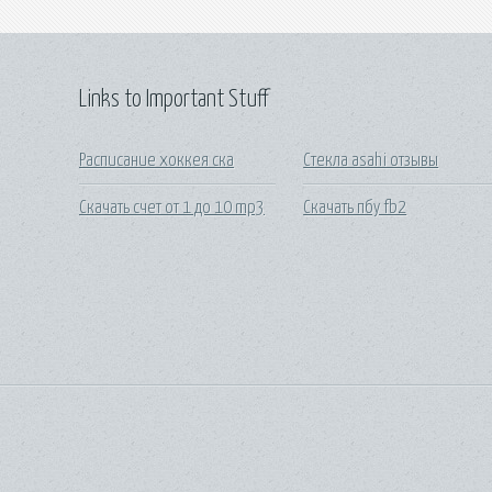
Links to Important Stuff
Расписание хоккея ска
Стекла asahi отзывы
Скачать счет от 1 до 10 mp3
Скачать пбу fb2