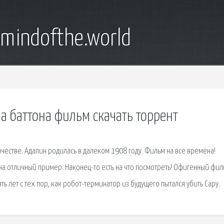
emindofthe.world
 баттона фильм скачать торрент
честве. Адалин родилась в далеком 1908 году. Фильм на все времена!
а отличный пример. Наконец-то есть на что посмотреть! Офигенный фил
ть лет с тех пор, как робот-терминатор из будущего пытался убить Сару.