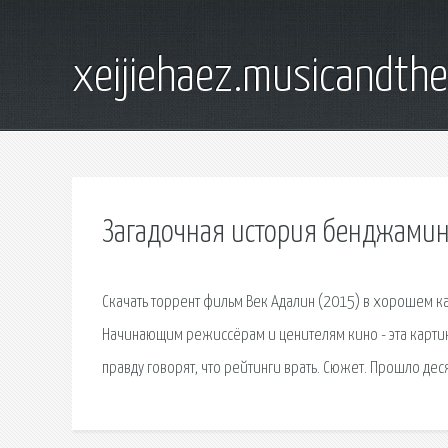
xeijiehaez.musicandth
Загадочная история бенджамина
Скачать торрент фильм Век Адалин (2015) в хорошем ка
Начинающим режиссёрам и ценителям кино - эта картин
правду говорят, что рейтинги врать. Сюжет. Прошло деся