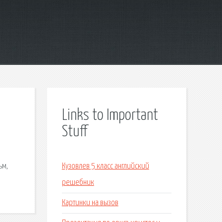
Links to Important
Stuff
ьм,
Кузовлев 5 класс английский
решебник
Картинки на вызов