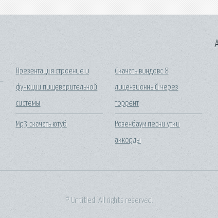
A
Презентация строение и
Скачать виндовс 8
функции пищеварительной
лицензионный через
системы
торрент
Mp3 скачать ютуб
Розенбаум песни утки
аккорды
© Untitled. All rights reserved.