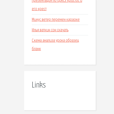
Презентация по орксэ христос и
его крест
Минус ветер перемен караоке
Илья ваткин сон скачать
Схема анализа урока образец
бланк
Links