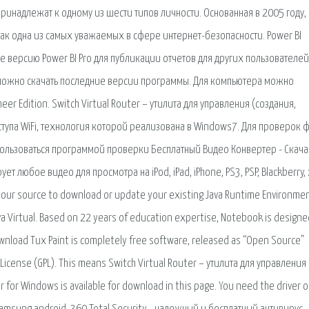
инадлежат к одному из шести типов личности. Основанная в 2005 году,
ак одна из самых уважаемых в сфере интернет-безопасности. Power BI
е версию Power BI Pro для публикации отчетов для других пользователей
 можно скачать последние версии программы. Для компьютера можно
eer Edition. Switch Virtual Router – утилита для управления (создания,
оступа WiFi, технология которой реализована в Windows7. Для проверок 
 пользоваться программой проверки Бесплатный Видео Конвертер - Скач
любое видео для просмотра на iPod, iPad, iPhone, PS3, PSP, Blackberry,
s your source to download or update your existing Java Runtime Environmen
ava Virtual. Based on 22 years of education expertise, Notebook is designe
wnload Tux Paint is completely free software, released as “Open Source”
 License (GPL). This means Switch Virtual Router – утилита для управления
 for Windows is available for download in this page. You need the driver on