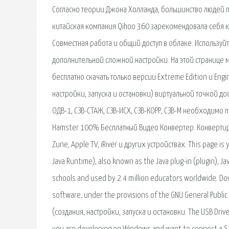
Согласно теории Джона Холланда, большинство людей пр
китайская компания Qihoo 360 зарекомендовала себя к
Совместная работа и общий доступ в облаке. Используйт
дополнительной сложной настройки. На этой странице
бесплатно скачать только версии Extreme Edition и Engin
настройки, запуска и остановки) виртуальной точкой д
ОДВ-1, СЗВ-СТАЖ, СЗВ-ИСХ, СЗВ-КОРР, СЗВ-М необходимо
Hamster 100% Бесплатный Видео Конвертер. Конвертирует 
Zune, Apple TV, iRiver и других устройствах. This page i
Java Runtime), also known as the Java plug-in (plugin), J
schools and used by 2.4 million educators worldwide. Do
software, under the provisions of the GNU General Public
(создания, настройки, запуска и остановки. The USB Driver