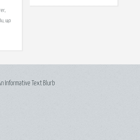
er,
Ви, що
n Informative Text Blurb