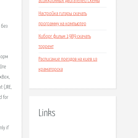
асинхронных двигателей схемы
Настройка гитары скачать
программу на компьютер
 без
Киборг фильм 1989 скачать
торрент
форм
Расписание поездов на киев из
айте
краматорска
 xBox,
t (JRE,
d for
Links
ly if