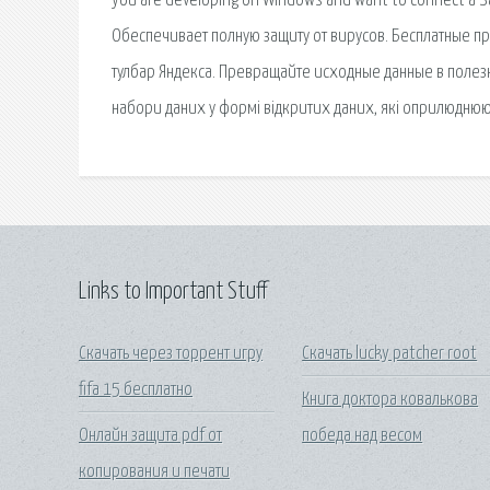
you are developing on Windows and want to connect a S
Обеспечивает полную защиту от вирусов. Бесплатные про
тулбар Яндекса. Превращайте исходные данные в полезн
набори даних у формі відкритих даних, які оприлюднюю
Links to Important Stuff
Скачать через торрент игру
Скачать lucky patcher root
fifa 15 бесплатно
Книга доктора ковалькова
Онлайн защита pdf от
победа над весом
копирования и печати