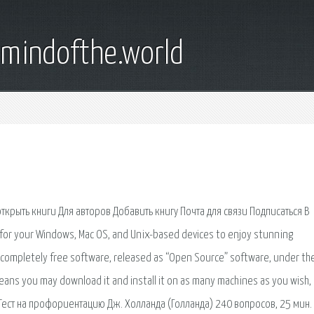
emindofthe.world
открыть книги Для авторов Добавить книгу Почта для связи Подписаться В
for your Windows, Mac OS, and Unix-based devices to enjoy stunning
s completely free software, released as “Open Source” software, under th
 means you may download it and install it on as many machines as you wish,
ools. Тест на профориентацию Дж. Холланда (Голланда) 240 вопросов, 25 мин.