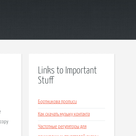
Links to Important
Stuff
Бортникова прописи
e
Как скачать музыку контакта
 copy
Частотные регуляторы для