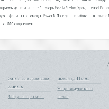
amsung android. 360 Total Security - надежный и бесплатный антивирус.
граммы для компьютера: браузеры Mozilla Firefox, Хром, Internet Explor
ую информацию с помощью Power BI. Приступить к работе. Чи вважаєте 
ться ДФС є корисними.
A
Скачать песню одиночество
Спотлинг гдз 11 класс
бесплатно
Улицкая людмила книги
Madagascar игра скачать
скачать