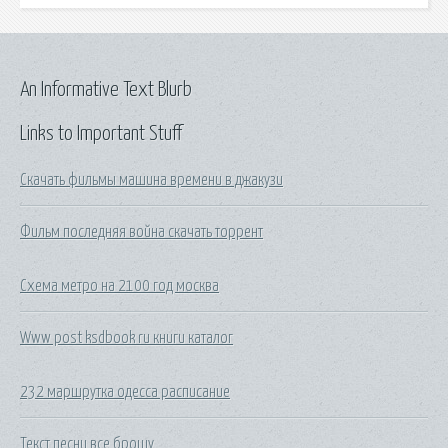
An Informative Text Blurb
Links to Important Stuff
Скачать фильмы машина времени в джакузи
Фильм последняя война скачать торрент
Схема метро на 2100 год москва
Www post ksdbook ru книги каталог
232 маршрутка одесса расписание
Текст песни все брошу