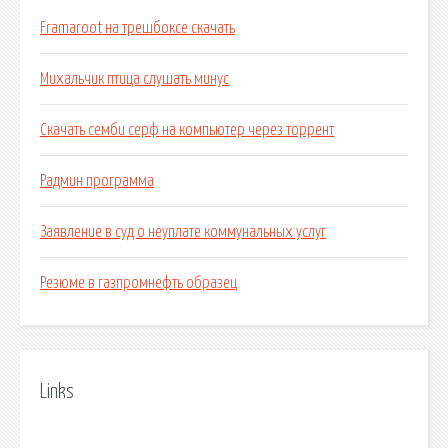
Framaroot на трешбоксе скачать
Михальчик птица слушать минус
Скачать семби серф на компьютер через торрент
Радмин программа
Заявление в суд о неуплате коммунальных услуг
Резюме в газпромнефть образец
Links