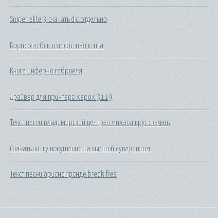
Sniper elite 3 скачать dlc отдельно
Борисоглебск телефонная книга
Книга инферно габриеля
Драйвер для принтера херох 3119
Текст песни владимирский централ михаил круг скачать
Скачать книгу покушение на высший суверенитет
Текст песни ариана гранде break free