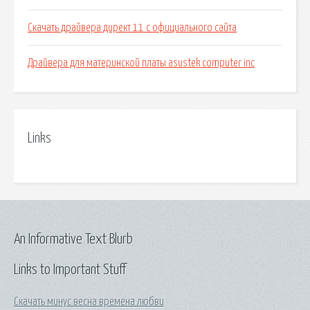
Скачать драйвера директ 11 с официального сайта
Драйвера для материнской платы asustek computer inc
Links
An Informative Text Blurb
Links to Important Stuff
Скачать минус весна времена любви