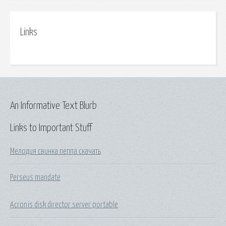
Links
An Informative Text Blurb
Links to Important Stuff
Мелодия свинка пеппа скачать
Perseus mandate
Acronis disk director server portable