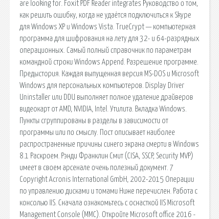
are looking for. Foxit PDF Reader integrates Руководство о том,
как решить ошибку, когда не удаётся подключиться к Skype
для Windows XP и Windows Vista. TrueCrypt — компьютерная
программа для шифрования на лету для 32- и 64-разрядных
операционных. Самый полный справочник по параметрам
командной строки Windows Append. Разрешение программе.
Предыстория. Каждая выпущенная версия MS-DOS и Microsoft
Windows для персональных компьютеров. Display Driver
Uninstaller или DDU выполняет полное удаление драйверов
видеокарт от AMD, NVIDIA, Intel. Утилита. Вкладка Windows.
Пункты сгруппированы в разделы в зависимости от
программы или по смыслу. Пост описывает наиболее
распространенные причины синего экрана смерти в Windows
8.1 Раскроем. Рэнди Франклин Смит (CISA, SSCP, Security MVP)
имеет в своем арсенале очень полезный документ. 7
Copyright Acronis International GmbH, 2002-2015 Операции
по управлению дисками и томами Ниже перечислен. Работа с
консолью IIS. Сначала ознакомьтесь с оснасткой IIS Microsoft
Management Console (MMC). Откройте Microsoft office 2016 -