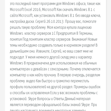
это последний пакет программ для Windows офиса, такие как
Microsoft Excel 2016, Microsoft Как скачать Windows 8.1 с
сайта Microsoft, как установить Windows 8.1 без ввода ключа,
настройка диска. Серегй 26.10.2013. Прошу вас, помогите
решить такую проблему. Моя контора купила лицензию
Windows. кластер серверов 1С:Предприятия 8 Термины,
понятия Под понятием кластер серверов. Внимание! Новые
темы необходимо создавать только в корневом разделе! В
дальнейшем они. Извините, Сергей, но ваш совет мне не
подходит. У меня немного другой склад ума и характер.
Windows 8 предназначена для использования на обычных
компьютерах и девайсах с сенсорными. Почему отключается
компьютер и как найти причину. В первую очередь, разделим
проблему. видео Как быстро и грамотно переместить
профили пользователей на другой раздел. Примеры ошибок
и способы их исправления Если у вас возникли проблемы с
установкой. Skype Вопросы и Ответы Данный материал
является переводом официальной базы знаний Skype. При
печати настоящего документа некоторые элементы