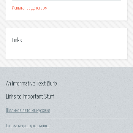
Испытание детством
Links
An Informative Text Blurb
Links to Important Stuff
Шальное лето минусовка
Схема маршруток минск