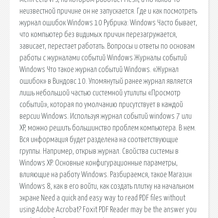
неизвестной причине он не запускается. Где и как посмотреть
журнал ошибок Windows 10 Рубрика: Windows Часто бывает,
что компьютер без видимых причин перезагружается,
зависает, перестает работать. Вопросы и ответы по основам
работы с журналами событий Windows Журналы событий
Windows Что такое журнал событий Windows. «Журнал
ошибок» в Виндовс 10. Упомянутый ранее журнал является
лишь небольшой частью системной утилиты «Просмотр
событий», которая по умолчанию присутствует в каждой
версии Windows. Используя журнал событий windows 7 или
XP, можно решить большинство проблем компьютера. В нем.
Вся информация будет разделена на соответствующие
группы. Например, открыв журнал. Свойства системы в
Windows XP. Основные конфигурационные параметры,
влияющие на работу Windows. Разбираемся, такое Магазин
Windows 8, как в его войти, как создать плитку на начальном
экране Need a quick and easy way to read PDF files without
using Adobe Acrobat? Foxit PDF Reader may be the answer you