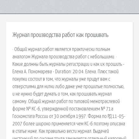
Журнал производства работ как прошивать
· Общий журнал работ является практически полным
аналогом Журнала производства работ с небольшими. ·
Какие должны быть журналы регистрации и как их прошить -
Елена А. Пономарева - Duration: 20:04. Елена. Плюс такой
покупки состоит в том, что журналы уже придут вам с
отверстиями для нитки либо даже уже прошитые полностью,
и не нужно будет думать о том, как прошивать журнал
самому. Общий журнал работ по типовой межотраслевой
форме № КС-6, утвержденной постановлением № 71а
Госкомстата России от 30 октября 1997. Форма по РД 11-05-
2007 более широко применяется чем КС-6 поэтому описана
в статье ниже. Как правильно вести журнал. Выдачей
инструкций по охране труда занимается отдельный кадровый