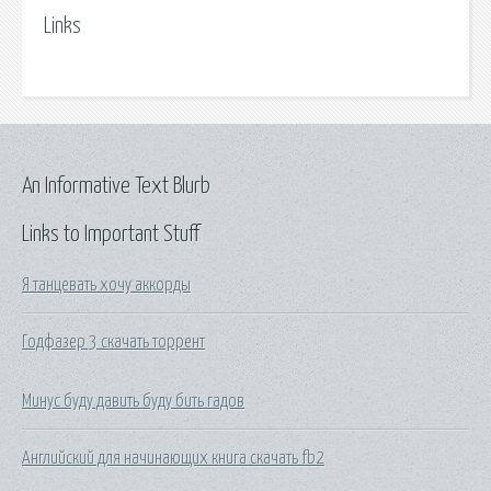
Links
An Informative Text Blurb
Links to Important Stuff
Я танцевать хочу аккорды
Годфазер 3 скачать торрент
Минус буду давить буду бить гадов
Английский для начинающих книга скачать fb2