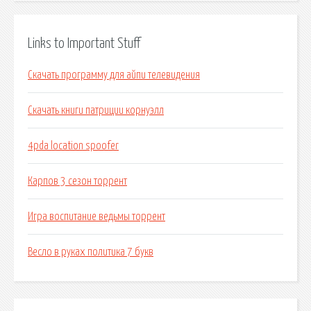
Links to Important Stuff
Скачать программу для айпи телевидения
Скачать книги патриции корнуэлл
4pda location spoofer
Карпов 3 сезон торрент
Игра воспитание ведьмы торрент
Весло в руках политика 7 букв