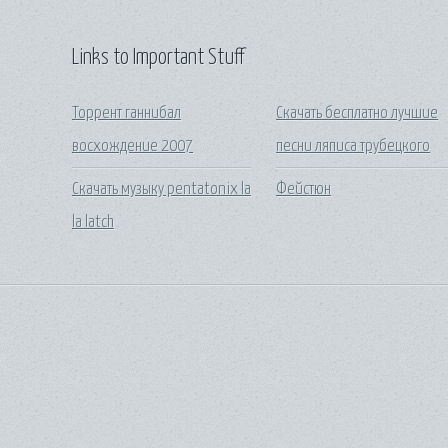
Links to Important Stuff
Торрент ганнибал
Скачать бесплатно лучшие
восхождение 2007
песни ляписа трубецкого
Скачать музыку pentatonix la
Фейстюн
la latch