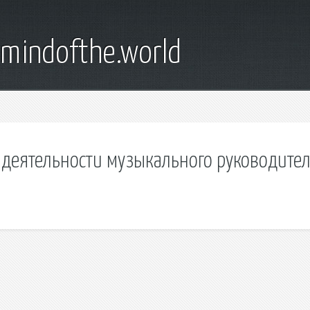
emindofthe.world
 деятельности музыкального руководите