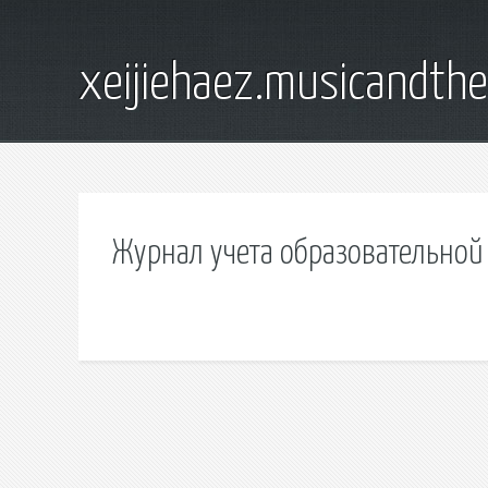
xeijiehaez.musicandth
Журнал учета образовательной