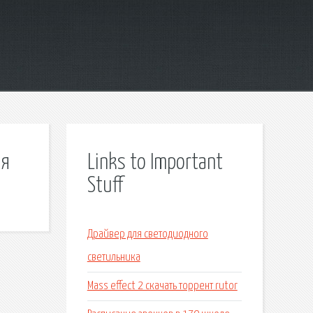
ля
Links to Important
Stuff
Драйвер для светодиодного
светильника
Mass effect 2 скачать торрент rutor