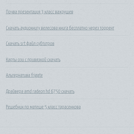
Почва презентация 3 класс вахрушев
Скачать аудиокнигу велесова книга бесплатно через торрент
Скачать srt файл субтитров
Карты ози с привязкой скачать
Альтернатива frigate
Драйвера amd radeon hd 6750 скачать
Решебник по матеше 5 класс тарасенкова