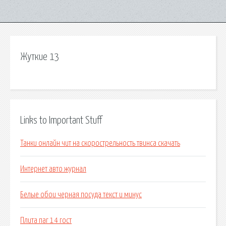
Жyткиe 13
Links to Important Stuff
Танки онлайн чит на скорострельность твинса скачать
Интернет авто журнал
Белые обои черная посуда текст и минус
Плита паг 14 гост