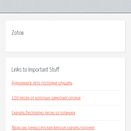
Zotoв
Links to Important Stuff
Аудиокнига лето господне слушать
100 песен от которых замирает сердце
Скачать бесплатно песни из титаника
Люди икс режиссерская версия скачать торрент