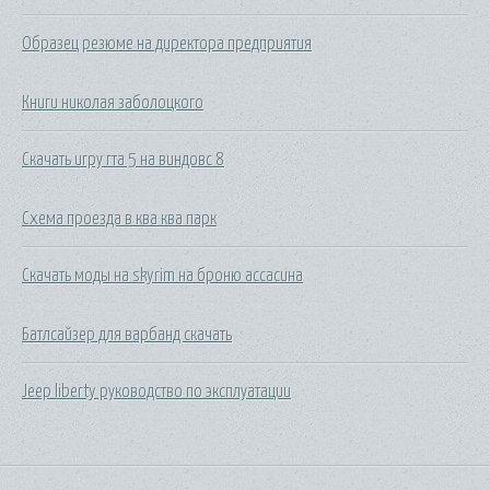
Образец резюме на директора предприятия
Книги николая заболоцкого
Скачать игру гта 5 на виндовс 8
Схема проезда в ква ква парк
Скачать моды на skyrim на броню ассасина
Батлсайзер для варбанд скачать
Jeep liberty руководство по эксплуатации