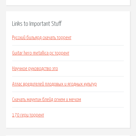
Links to Important Stuff
Русский бильярд скачать торрент
Guitar hero metallica pc торрент
Научное руководство это
Атлас вредителей плодовых и ягодных культур
Скачать маунтин блейд огнем и мечом
170 герц торрент