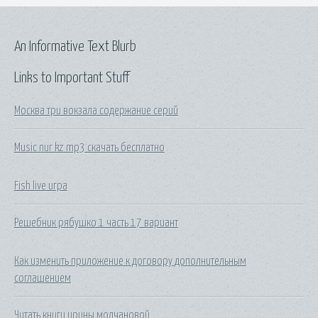
An Informative Text Blurb
Links to Important Stuff
Москва три вокзала содержание серий
Music nur kz mp3 скачать бесплатно
Fish live игра
Решебник рябушко 1 часть 17 вариант
Как изменить приложение к договору дополнительным
соглашением
Читать книги ирины молчановой