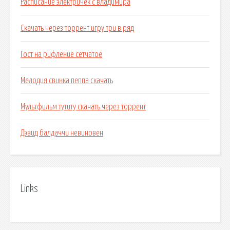
Расписание электричек с владимира
Скачать через торрент игру три в ряд
Гост на рифление сетчатое
Мелодия свинка пеппа скачать
Мультфильм тутиту скачать через торрент
Дэвид балдаччи невиновен
Links