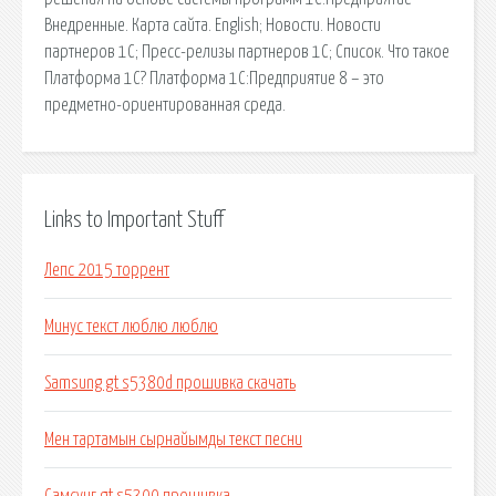
Внедренные. Карта сайта. English; Новости. Новости
партнеров 1С; Пресс-релизы партнеров 1С; Список. Что такое
Платформа 1С? Платформа 1С:Предприятие 8 – это
предметно-ориентированная среда.
Links to Important Stuff
Лепс 2015 торрент
Минус текст люблю люблю
Samsung gt s5380d прошивка скачать
Мен тартамын сырнайымды текст песни