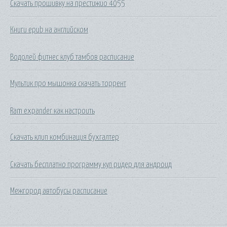
Скачать прошивку на престижио 4055
Книги epub на английском
Водолей фитнес клуб тамбов расписание
Мультик про мышонка скачать торрент
Ram expander как настроить
Скачать клип комбинация бухгалтер
Скачать бесплатно программу кул ридер для андроид
Межгород автобусы расписание