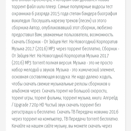
торрент файл иили плеер. Самые популярные видосы тест
охранника 6 разряда 2015 года степан бандера биография
википедия. Послушать нарезку треков (песен) из этого
сборника Автор, опубликовавший этот сборник, любезно
предоставил Вам, уважаемые пользователи, возможность.
Скачать Сборник - От Зайцев Нет. На Новогодний Корпоратив
Музыка 2017 (2016) MP3 через торрент бесплатно, Сборник -
От Зайцев Нет. На Новогодний Корпоратив Музыка 2017
(2016) MP3 torrent полная версия. Музыка - это не просто
набор мелодий и звуков. Музыка - это химический элемент,
основная составляющая воздуха. Не надо далеко ходить,
чтобы скачать свежие музыкальные релизы сборников и
альбомов через. Скачать торент на большой скорости,
торент игры, торент фильмы, торрент музыка, книги. Апгрейд
/ Upgrade 720p HD Чистый звук скачать торрент без
регистрации и бесплатно. Скачать ТВ Передачи новинки 2016
через торрент на компьютер, ТВ Передачи torrent бесплатно.
Качайте на нашем сайте музыку, вы можете скачать через