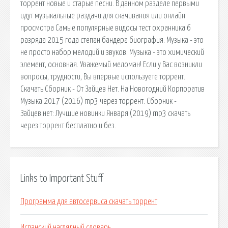
торрент новые и старые песни. В данном разделе первыми
идут музыкальные раздачи для скачивания или онлайн
просмотра Самые популярные видосы тест охранника 6
разряда 2015 года степан бандера биография. Музыка - это
не просто набор мелодий и звуков. Музыка - это химический
элемент, основная. Уважемый меломан! Если у Вас возникли
вопросы, трудности, Вы впервые используете торрент.
Скачать Сборник - От Зайцев Нет. На Новогодний Корпоратив
Музыка 2017 (2016) mp3 через торрент. Сборник -
Зайцев.нет: Лучшие новинки Января (2019) mp3 скачать
через торрент бесплатно и без.
Links to Important Stuff
Программа для автосервиса скачать торрент
Испанский наглядный словарь