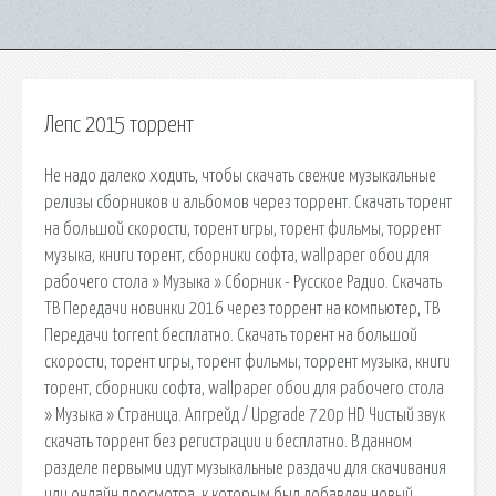
Лепс 2015 торрент
Не надо далеко ходить, чтобы скачать свежие музыкальные
релизы сборников и альбомов через торрент. Скачать торент
на большой скорости, торент игры, торент фильмы, торрент
музыка, книги торент, сборники софта, wallpaper обои для
рабочего стола » Музыка » Сборник - Русское Радио. Скачать
ТВ Передачи новинки 2016 через торрент на компьютер, ТВ
Передачи torrent бесплатно. Скачать торент на большой
скорости, торент игры, торент фильмы, торрент музыка, книги
торент, сборники софта, wallpaper обои для рабочего стола
» Музыка » Страница. Апгрейд / Upgrade 720p HD Чистый звук
скачать торрент без регистрации и бесплатно. В данном
разделе первыми идут музыкальные раздачи для скачивания
или онлайн просмотра, к которым был добавлен новый