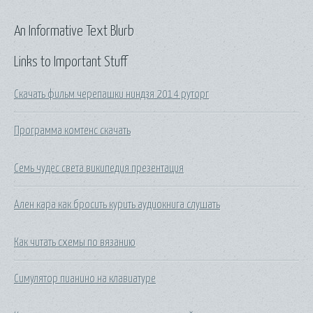
An Informative Text Blurb
Links to Important Stuff
Скачать фильм черепашки ниндзя 2014 руторг
Программа комтенс скачать
Семь чудес света википедия презентация
Ален кара как бросить курить аудиокнига слушать
Как читать схемы по вязанию
Симулятор пианино на клавиатуре