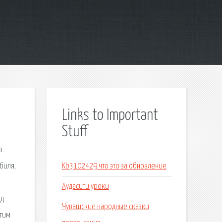
Links to Important
Stuff
в.
биля,
Kb3102429 что это за обновление
Аудасити уроки
ед
Чувашские народные сказки
отим