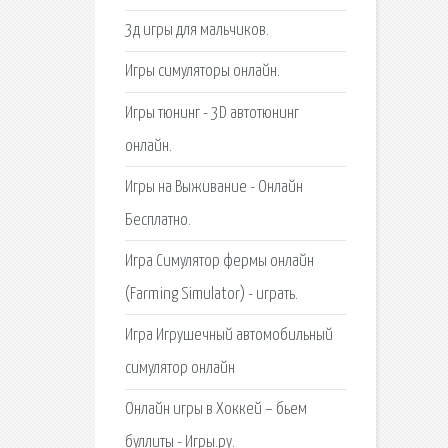
3д игры для мальчиков.
Игры симуляторы онлайн.
Игры тюнинг - 3D автотюнинг
онлайн.
Игры на Выживание - Онлайн
Бесплатно.
Игра Симулятор фермы онлайн
(Farming Simulator) - играть.
Игра Игрушечный автомобильный
симулятор онлайн
Онлайн игры в Хоккей – бьем
буллиты - Игры.ру.