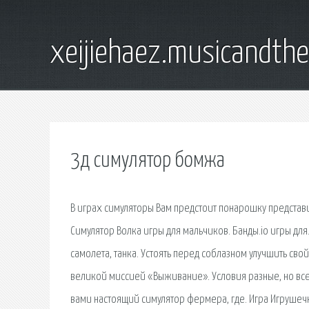
xeijiehaez.musicandth
3д симулятор бомжа
В играх симуляторы Вам предстоит понарошку представи
Симулятор Волка игры для мальчиков. Банды.io игры для
самолета, танка. Устоять перед соблазном улучшить сво
великой миссией «Выживание». Условия разные, но всег
вами настоящий симулятор фермера, где. Игра Игрушечн