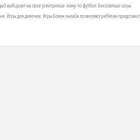
дый выбирает на свое усмотрение: кому-то футбол. Бесплатные игры.
ке. Игры для девочек. Игры Бомж онлайн позволяют ребятам представит