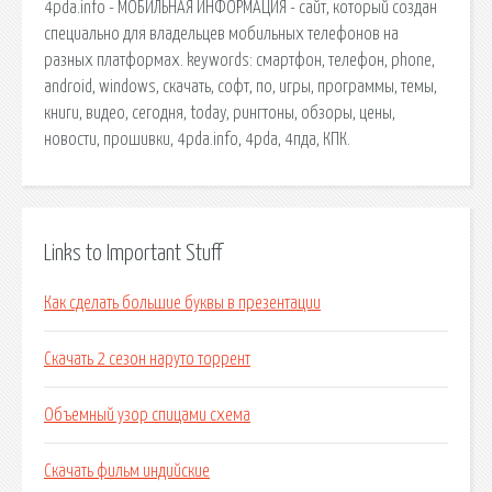
4pda.info - МОБИЛЬНАЯ ИНФОРМАЦИЯ - сайт, который создан
специально для владельцев мобильных телефонов на
разных платформах. keywords: смартфон, телефон, phone,
android, windows, скачать, софт, по, игры, программы, темы,
книги, видео, сегодня, today, рингтоны, обзоры, цены,
новости, прошивки, 4pda.info, 4pda, 4пда, КПК.
Links to Important Stuff
Как сделать большие буквы в презентации
Скачать 2 сезон наруто торрент
Объемный узор спицами схема
Скачать фильм индийские