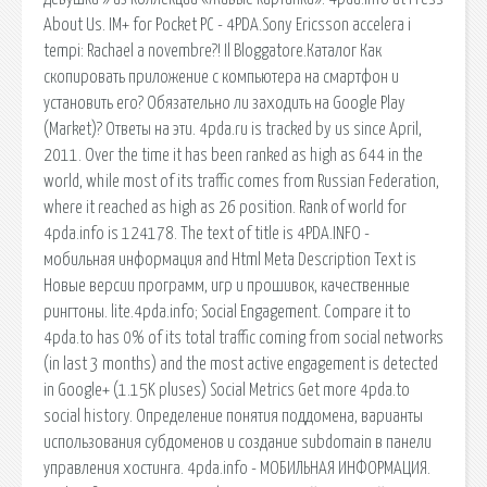
About Us. IM+ for Pocket PC - 4PDA.Sony Ericsson accelera i
tempi: Rachael a novembre?! Il Bloggatore.Каталог Как
скопировать приложение с компьютера на смартфон и
установить его? Обязательно ли заходить на Google Play
(Market)? Ответы на эти. 4pda.ru is tracked by us since April,
2011. Over the time it has been ranked as high as 644 in the
world, while most of its traffic comes from Russian Federation,
where it reached as high as 26 position. Rank of world for
4pda.info is 124178. The text of title is 4PDA.INFO -
мобильная информация and Html Meta Description Text is
Новые версии программ, игр и прошивок, качественные
рингтоны. lite.4pda.info; Social Engagement. Compare it to
4pda.to has 0% of its total traffic coming from social networks
(in last 3 months) and the most active engagement is detected
in Google+ (1.15K pluses) Social Metrics Get more 4pda.to
social history. Определение понятия поддомена, варианты
использования cубдоменов и создание subdomain в панели
управления хостинга. 4pda.info - МОБИЛЬНАЯ ИНФОРМАЦИЯ.