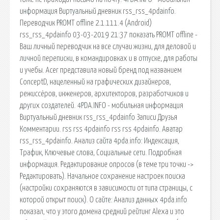
информация Виртуальный дневник rss_rss_4pdainfo.
Переводчик PROMT offline 2.1.111.4 (Android)
rss_rss_4pdainfo 03-03-2019 21:37 показать PROMT offline -
Ваш личный переводчик на все случаи жизни, для деловой и
личной переписки, в командировках и в отпуске, для работы
и учебы. Acer представила новый бренд под названием
ConceptD, нацеленный на графических дизайнеров,
режиссёров, инженеров, архитекторов, разработчиков и
других создателей. 4PDA.INFO - мобильная информация
Виртуальный дневник rss_rss_4pdainfo Записи Друзья
Комментарии. rss rss 4pdainfo rss rss 4pdainfo. Аватар
rss_rss_4pdainfo. Анализ сайта 4pda.info: Индексация,
Трафик, Ключевые слова, Социальные сети. Подробная
информация. Редактирование опросов (в теме три точки ->
Редактировать). Начальное сохранение настроек поиска
(настройки сохраняются в зависимости от типа страницы, с
которой открыт поиск). О сайте: Анализ данных 4pda.info
показал, что у этого домена средний рейтинг Alexa и это