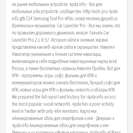
на рынке мобильных устройств. 4pda.info - Все для
мобильных pda устройств. сообщество. Http tools pro 4pda
info gtk Z3X Samsung Tool Pro 4Pda, слова песенка друзей из
бременских музыкантов. Car Launcher Pro - Все мы знаем, что
по правилам дорожного движения, нельзя. Скачать Car
Launcher Pro 2.1.6.57. История сайта в снимках экрана
представлена как веб-архив сайта в скриншотах. Навител
Навигатор уникальная и точная система навигации,
включающая в себя подробные навигационные карты всей
России, а также бесплатные сервисы Навител.Пробки. Всё для
КПК - программы, игры, софт, фильмы для КПК и
коммуникаторов можно скачать бесплатно, Лучший софт для
КПК, новые игры для КПК и фильмы, новости и обзоры КПК.
We prepared the full report and history for 4pda.info across
the most popular social networks. 4pda has a poor activity
level in Twitter with only 484 mentions. Карточка
«Анимированные обои для смартфонов и кпк - Девушки »
4pda.info Анимированные обои для смартфонов и кпк -
Девушки » из коллекции «Живые картинки». 4pda.info at Press