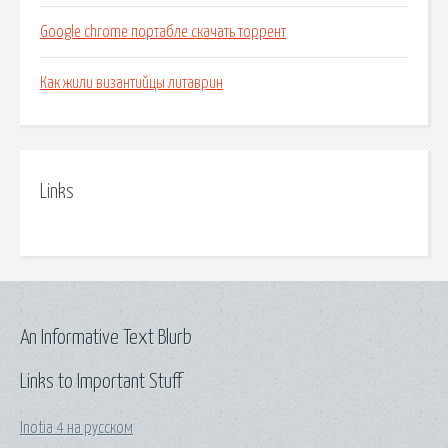
Google chrome портабле скачать торрент
Как жили византийцы литаврин
Links
An Informative Text Blurb
Links to Important Stuff
Inotia 4 на русском