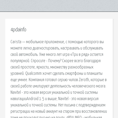
4pdainfo
Carista — мобильное приложение, с помощью которого вы
можете легко диагностировать, настраивать и обслуживать
свой автомобиль. Уже много лет игра «Три в ряд» остается
популярной. Спросите - Почему? Скорее всего благодаря
своей простоте, яркости, множеству разнообразных
уровней. Qualcomm хочет сделать смартфоны и планшеты
еще умнее. Компания готовит серию чипов Zeroth, которые в
своей работе имитируют деятельность человеческого мозга.
Navitel - это новая версия уникальной и точной системы
навигацииAndroid 1.5 и выше; Navitel - это новая версия
уникальной и точной системы. Нет письма с подтверждением
регистрации на новый аккаунт на старом при восстановлении
тоже не приходит письмо на почту. 4PDA.INFO - мобильная