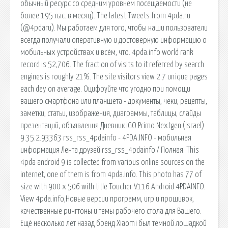
обычный ресурс со средним уровнем посещаемости (не
более 195 тыс. в месяц). The latest Tweets from 4pda.ru
(@4pdaru). Мы работаем для того, чтобы наши пользователи
всегда получали оперативную и достоверную информацию о
мобильных устройствах и всём, что. 4pda.info world rank
record is 52,706. The fraction of visits to it referred by search
engines is roughly 21%. The site visitors view 2.7 unique pages
each day on average. Оцифруйте что угодно при помощи
вашего смартфона или планшета - документы, чеки, рецепты,
заметки, статьи, изображения, диаграммы, таблицы, слайды
презентаций, объявления Дневник iGO Primo Nextgen (Israel)
9.35.2.93363 rss_rss_4pdainfo - 4PDA.INFO - мобильная
информация Лента друзей rss_rss_4pdainfo / Полная. This
4pda android 9 is collected from various online sources on the
internet, one of them is from 4pda.info. This photo has 77 of
size with 900 x 506 with title Toucher V116 Android 4PDAINFO.
View 4pda.info,Новые версии программ, игр и прошивок,
качественные рингтоны и темы рабочего стола для Вашего.
Ещё несколько лет назад бренд Xiaomi был темной лошадкой