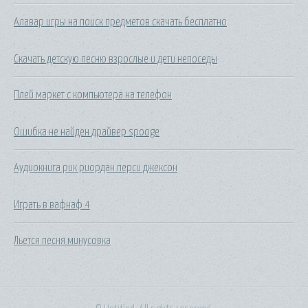
Алавар игры на поиск предметов скачать бесплатно
Скачать детскую песню взрослые и дети непоседы
Плей маркет с компьютера на телефон
Ошибка не найден драйвер spooge
Аудиокнига рик риордан перси джексон
Играть в вафнаф 4
Льется песня минусовка