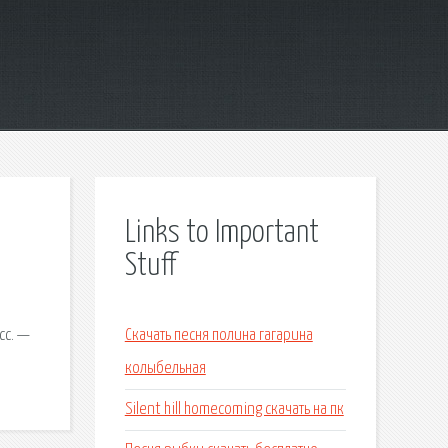
Links to Important
Stuff
сс. —
Скачать песня полина гагарина
колыбельная
Silent hill homecoming скачать на пк