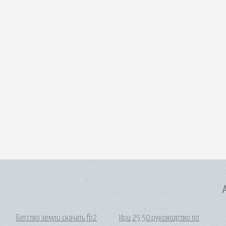
A
Бегство земли скачать fb2
Ирц 25 50 руководство по