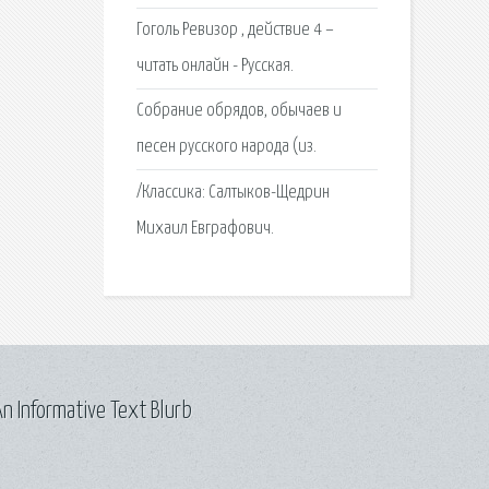
Гоголь Ревизор , действие 4 –
читать онлайн - Русская.
Собрание обрядов, обычаев и
песен русского народа (из.
/Классика: Салтыков-Щедрин
Михаил Евграфович.
n Informative Text Blurb