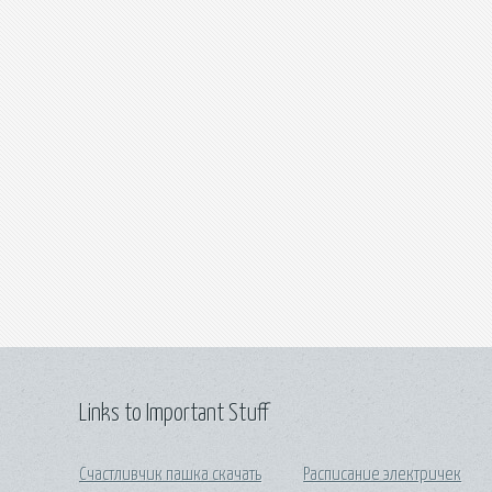
Links to Important Stuff
Счастливчик пашка скачать
Расписание электричек