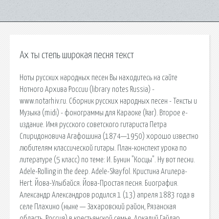
Ах ты степь широкая песня текст
Ноты русских народных песен Вы находитесь на сайте
Нотного Архива России (library notes Russia) -
www.notarhiv.ru. Сборник русских народных песен - Тексты и
Музыка (midi) - фонограммы для Караоке (kar). Второе е-
издание. Имя русского советского гитариста Петра
Спиридоновича Агафошина (1874—1950) хорошо известно
любителям классической гитары. План-конспект урока по
литературе (5 класс) по теме: И. Бунин "Косцы". Ну вот песни.
Adele-Rolling in the deep. Adele-Skayfol. Кристина Агилера-
Hert. Йова-Улыбайся. Йова-Простая песня. Биография.
Александр Александров родился 1 (13) апреля 1883 года в
селе Плахино (ныне — Захаровский район, Рязанская
область, Россия) в крестьянской семье. Аркадий Гайдар.