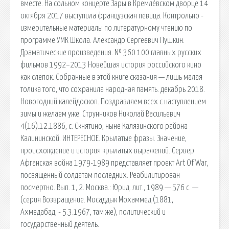
вместе. На сольном концерте Зары в Кремлёвском дворце 14
октября 2017 выступила французская певица. Контрольно -
измерительные материалы по литературному чтению по
программе УМК Школа. Александр Сергеевич Пушкин.
Драматические произведения. № 360 100 главных русских
фильмов 1992–2013 Новейшая история российского кино
как слепок. Собранные в этой книге сказания — лишь малая
толика того, что сохранила народная память. декабрь 2018.
Новогодний калейдоскоп. Поздравляем всех с наступлением
зимы и желаем уже. Струнников Николай Васильевич
4(16).12.1886, с. Скнятино, ныне Калязинского района
Калининской. ИНТЕРЕСНОЕ. Крылатые фразы. Значение,
происхождение и история крылатых выражений. Сервер
Афганская война 1979-1989 представляет проект Art Of War,
посвященный солдатам последних. Реабилитирован
посмертно. Вып. 1, 2. Москва.: Юрид. лит., 1989.— 576 с. —
(серия Возвращение. Мосаддык Мохаммед (1881,
Ахмедабад, - 5.3.1967, там же), политический и
государственный деятель.