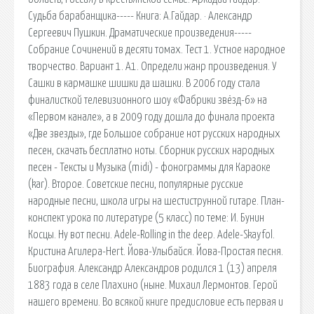
Судьба барабанщика----- Книга: А.Гайдар. · Александр
Сергеевич Пушкин. Драматические произведения-----
Собрание Сочинений в десяти томах. Тест 1. Устное народное
творчество. Вариант 1. А1. Определи жанр произведения. У
Сашки в кармашке шишки да шашки. В 2006 году стала
финалисткой телевизионного шоу «Фабрики звёзд-6» на
«Первом канале», а в 2009 году дошла до финала проекта
«Две звезды», где Большое собрание нот русских народных
песен, скачать бесплатно ноты. Сборник русских народных
песен - Тексты и Музыка (midi) - фонограммы для Караоке
(kar). Второе. Советские песни, популярные русские
народные песни, школа игры на шестиструнной гитаре. План-
конспект урока по литературе (5 класс) по теме: И. Бунин
Косцы. Ну вот песни. Adele-Rolling in the deep. Adele-Skayfol.
Кристина Агилера-Hert. Йова-Улыбайся. Йова-Простая песня.
Биография. Александр Александров родился 1 (13) апреля
1883 года в селе Плахино (ныне. Михаил Лермонтов. Герой
нашего времени. Во всякой книге предисловие есть первая и