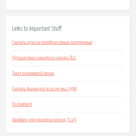
Links to Important Stuff
Скачать игры на телефон самые популярные
Путешествие сократеса скачать fb2
Текст оранжевой песни
Скачать фильм кто если не мы 1998
По logitech
Драйвер для принтера херох 3119