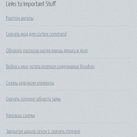
Links to Important Stuff
Рингтон ангелы
Скачать мод для cortex command
Образец расписки когда даешь деньги в долг
Война и мир читать краткое содержание брифли
Схемы крючком элементы
Скачать торрент oблacти тьмы
Канзаши схемы
Закрытая школа сезон 1 скачать торрент