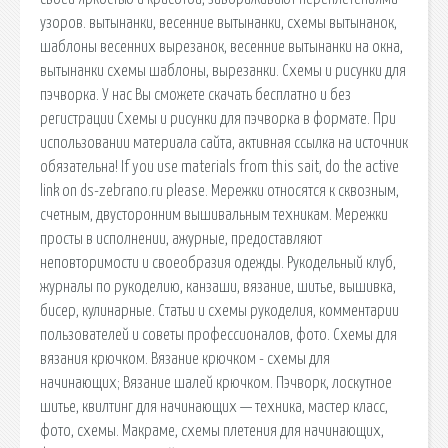
узоров. вытынанки, весенние вытынанки, схемы вытынанок,
шаблоны весенних вырезанок, весенние вытынанки на окна,
вытынанки схемы шаблоны, вырезанки. Схемы и рисунки для
пэчворка. У нас Вы сможете скачать бесплатно и без
регистрации Схемы и рисунки для пэчворка в формате. При
использовании материала сайта, активная ссылка на источник
обязательна! If you use materials from this sait, do the active
link on ds-zebrano.ru please. Мережки относятся к сквозным,
счетным, двусторонним вышивальным техникам. Мережки
просты в исполнении, ажурные, предоставляют
неповторимости и своеобразия одежды. Рукодельный клуб,
журналы по рукоделию, канзаши, вязание, шитье, вышивка,
бисер, кулинарные. Статьи и схемы рукоделия, комментарии
пользователей и советы профессионалов, фото. Схемы для
вязания крючком. Вязание крючком - схемы для
начинающих; Вязание шалей крючком. Пэчворк, лоскутное
шитье, квилтинг для начинающих — техника, мастер класс,
фото, схемы. Макраме, схемы плетения для начинающих,