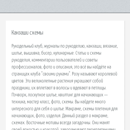
Канзаши схемы
Рукодельный клуб, журналы по рукоделию, канзаши, вязание,
шитье, вышивка, бисер, кулинарные. Статьи и схемы
рукоделия, комментарии пользователей и советы
профессионалов, фото и описания, это всё вы найдёте на
страницах клуба "своими руками". Розу называют королевой
цветов. Эти великолепные растения украшают собой
праздники, их вплетают в волосы и вдевают в петлицы.
Пэчворк, лоскутное шитье, квилтинг для начинающих —
техника, мастер класс, фото, схемы. Вы найдете много
интересного для себя о шитье. Макраме, схемы плетения для
начинающих, фото, изделия. Данный раздел о макраме,
схемах. Восточные мотивы всегда загадочны. Они манят
своей яркостью и красотой, завораживают переплетениями