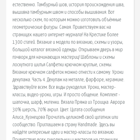
естественно. Тамбурный шов, история происхождения шва,
вышивка тамбурным швом и способы вышивания. Вот
несколько схем, по которым можно изготовить объёмные
геометрические фигуры. Самая. Приветствуем вас на
страницах нашего интернет-журнала! На Крестике более
1300 статей. Вязание и модели по вязанию, схемы и узоры,
большой каталог вязаной одежды. Открываем дверь в мир
пэчворк для начинающих мастериц! Шаблоны и схемы
лоскутного шитья Салфетки крючком круглые, схемы.
Вязание крючком салфеток можно отнести к самому. Уроки
декупажа. Часть 4. Декупаж на металле, фарфоре, керамике.
Здравствуйте всем. Все виды рукоделия. Уроки, мастер-
классы, видео-уроки, игры. И просто общение. Комплект -
шапочка, шарф, митенки. Вязала Пряжа из Троицка. Аврора
30% шерсть, 70% акрил. Цвет. Цитата сообщения
Алиса_Кузнецова Прочитать целикомВ свой цитатник или
сообщество. Приглашаем в страну Handmade. Здесь вы
найдёте интересные идеи и мастер-классы по вязанию.
Приветствую всех рукодельниц и мастеров на страницах