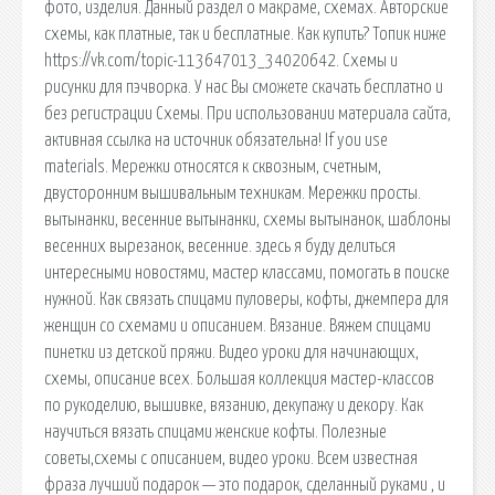
фото, изделия. Данный раздел о макраме, схемах. Авторские
схемы, как платные, так и бесплатные. Как купить? Топик ниже
https://vk.com/topic-113647013_34020642. Схемы и
рисунки для пэчворка. У нас Вы сможете скачать бесплатно и
без регистрации Схемы. При использовании материала сайта,
активная ссылка на источник обязательна! If you use
materials. Мережки относятся к сквозным, счетным,
двусторонним вышивальным техникам. Мережки просты.
вытынанки, весенние вытынанки, схемы вытынанок, шаблоны
весенних вырезанок, весенние. здесь я буду делиться
интересными новостями, мастер классами, помогать в поиске
нужной. Как связать спицами пуловеры, кофты, джемпера для
женщин со схемами и описанием. Вязание. Вяжем спицами
пинетки из детской пряжи. Видео уроки для начинающих,
схемы, описание всех. Большая коллекция мастер-классов
по рукоделию, вышивке, вязанию, декупажу и декору. Как
научиться вязать спицами женские кофты. Полезные
советы,схемы с описанием, видео уроки. Всем известная
фраза лучший подарок — это подарок, сделанный руками , и