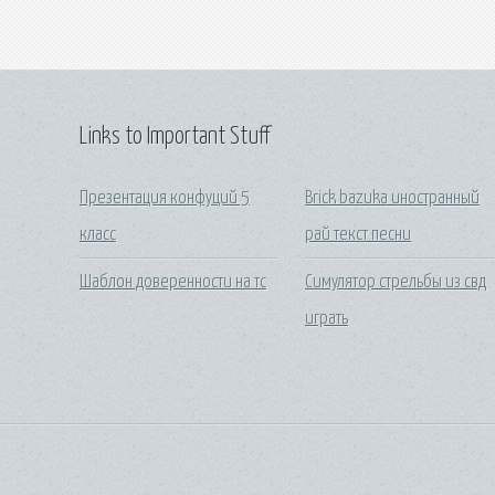
Links to Important Stuff
Презентация конфуций 5
Brick bazuka иностранный
класс
рай текст песни
Шаблон доверенности на тс
Симулятор стрельбы из свд
играть