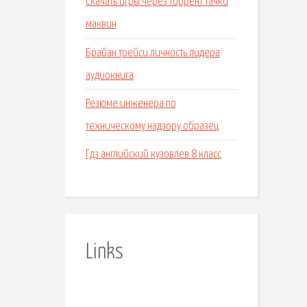
Скачать игры через торрент тачки
маквин
Брайан трейси личность лидера
аудиокнига
Резюме инженера по
техническому надзору образец
Гдз английский кузовлев 8 класс
Links