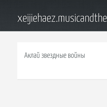
xeijiehaez.musicandth
Аклай звездные войны