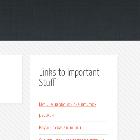
Links to Important
Stuff
Музыка на звонок скачать mp3
русская
Коучинг скачать книги