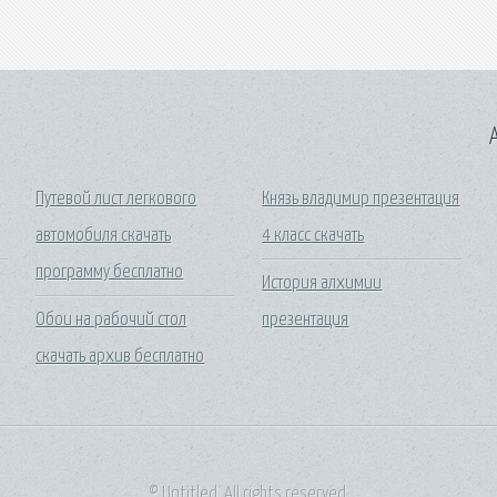
A
Путевой лист легкового
Князь владимир презентация
автомобиля скачать
4 класс скачать
программу бесплатно
История алхимии
Обои на рабочий стол
презентация
скачать архив бесплатно
© Untitled. All rights reserved.