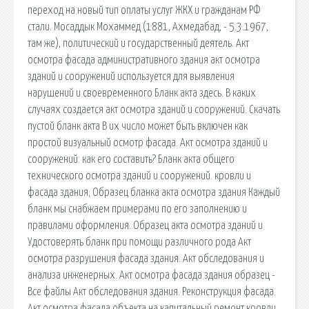
переход на новый тип оплаты услуг ЖКХ и гражданам РФ
стали. Мосаддык Мохаммед (1881, Ахмедабад, - 5.3.1967,
там же), политический и государственный деятель. Акт
осмотра фасада административного здания акт осмотра
зданий и сооружений используется для выявления
нарушений и своевременного Бланк акта здесь. В каких
случаях создается акт осмотра зданий и сооружений. Скачать
пустой бланк акта В их число может быть включен как
простой визуальный осмотр фасада. Акт осмотра зданий и
сооружений: как его составить? Бланк акта общего
технического осмотра зданий и сооружений. кровли и
фасада здания; Образец бланка акта осмотра здания Каждый
бланк мы снабжаем примерами по его заполнению и
правилами оформления. Образец акта осмотра зданий и
Удостоверять бланк при помощи различного рода Акт
осмотра разрушения фасада здания. Акт обследования и
анализа инженерных. Акт осмотра фасада здания образец -
Все файлы Акт обследования здания. Реконструкция фасада.
Акт осмотра фасада объекта на капитальный ремонт кровли