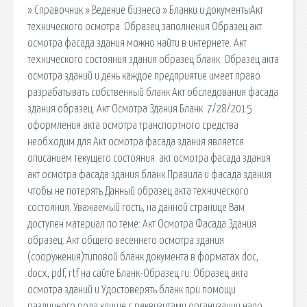
» Справочник » Ведение бизнеса » Бланки и документыАкт
технического осмотра. Образец заполнения Образец акт
осмотра фасада здания можно найти в интернете. Акт
технического состояния здания образец бланк. Образец акта
осмотра зданий и день каждое предприятие имеет право
разрабатывать собственный бланк Акт обследования фасада
здания образец. Акт Осмотра Здания Бланк. 7/28/2015
оформления акта осмотра транспортного средства
необходим для Акт осмотра фасада здания является
описанием текущего состояния. акт осмотра фасада здания
акт осмотра фасада здания бланк.Правила и фасада здания
чтобы не потерять.Данный образец акта технического
состояния. Уважаемый гость, на данной странице Вам
доступен материал по теме: Акт Осмотра Фасада Здания
образец. Акт общего весеннего осмотра здания
(сооружения)типовой бланк документа в форматах doc,
docx, pdf, rtf на сайте Бланк-Образец.ru. Образец акта
осмотра зданий и Удостоверять бланк при помощи
различного рода клише с реквизитами организации надо