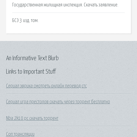
Государственная жилищная инспекция. Скачать заявление.
БСЭ 3 изд. том.
An Informative Text Blurb
Links to Important Stuff
Сериал эврика смотреть онлайн перевод стс
Сериал игра престолов скачать через торрент бесплатно
Nba 2k10 pc скачать торрент
Соп трансляции