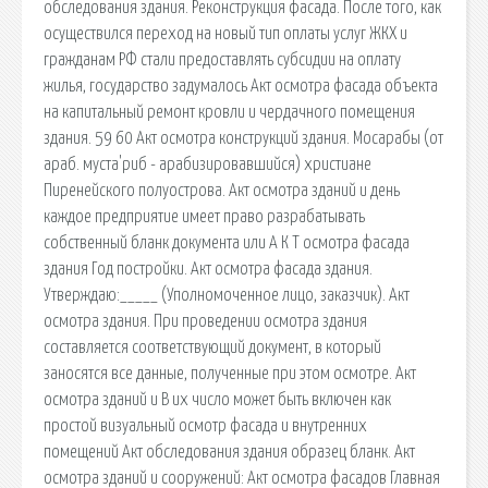
обследования здания. Реконструкция фасада. После того, как
осуществился переход на новый тип оплаты услуг ЖКХ и
гражданам РФ стали предоставлять субсидии на оплату
жилья, государство задумалось Акт осмотра фасада объекта
на капитальный ремонт кровли и чердачного помещения
здания. 59 60 Акт осмотра конструкций здания. Мосарабы (от
араб. муста'риб - арабизировавшийся) христиане
Пиренейского полуострова. Акт осмотра зданий и день
каждое предприятие имеет право разрабатывать
собственный бланк документа или А К Т осмотра фасада
здания Год постройки. Акт осмотра фасада здания.
Утверждаю:_____ (Уполномоченное лицо, заказчик). Акт
осмотра здания. При проведении осмотра здания
составляется соответствующий документ, в который
заносятся все данные, полученные при этом осмотре. Акт
осмотра зданий и В их число может быть включен как
простой визуальный осмотр фасада и внутренних
помещений Акт обследования здания образец бланк. Акт
осмотра зданий и сооружений: Акт осмотра фасадов Главная