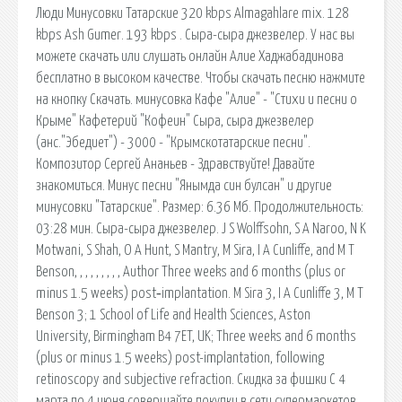
Люди Минусовки Татарские 320 kbps Almagahlare mix. 128
kbps Ash Gumer. 193 kbps . Сыра-сыра джезвелер. У нас вы
можете скачать или слушать онлайн Алие Хаджабадинова
бесплатно в высоком качестве. Чтобы скачать песню нажмите
на кнопку Скачать. минусовка Кафе "Алие" - "Стихи и песни о
Крыме" Кафетерий "Кофеин" Сыра, сыра джезвелер
(анс."Эбедиет") - 3000 - "Крымскотатарские песни".
Композитор Сергей Ананьев - Здравствуйте! Давайте
знакомиться. Минус песни "Янымда син булсан" и другие
минусовки "Татарские". Размер: 6.36 Мб. Продолжительность:
03:28 мин. Сыра-сыра джезвелер. J S Wolffsohn, S A Naroo, N K
Motwani, S Shah, O A Hunt, S Mantry, M Sira, I A Cunliffe, and M T
Benson, , , , , , , , , Author Three weeks and 6 months (plus or
minus 1.5 weeks) post‐implantation. M Sira 3, I A Cunliffe 3, M T
Benson 3; 1 School of Life and Health Sciences, Aston
University, Birmingham B4 7ET, UK; Three weeks and 6 months
(plus or minus 1.5 weeks) post-implantation, following
retinoscopy and subjective refraction. Скидка за фишки С 4
марта по 4 июня совершайте покупки в сети супермаркетов