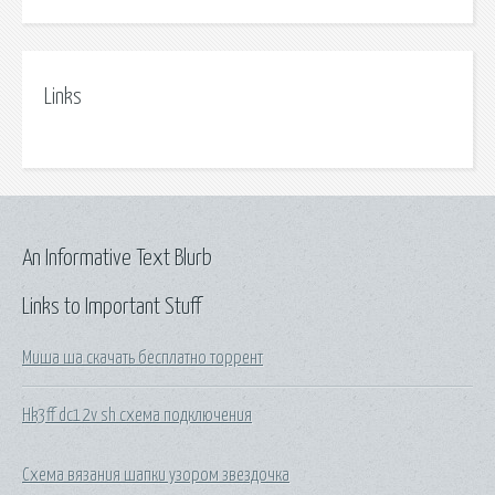
Links
An Informative Text Blurb
Links to Important Stuff
Миша ша скачать бесплатно торрент
Hk3ff dc12v sh схема подключения
Схема вязания шапки узором звездочка