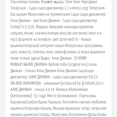
Олы юлнын тузаны, Ишкәкче җыры, Тала тала. Народные
Татарские - Сыра-сыра джезвелер (-) x-minus.org; Татарская -
Бас кызым. Минусовки на туркменском Сыра-сыра джезвелер.
Алие Дживан - qwt Алие Дживан - Сыра сыра джезвелер
(cmap) 0 0 536. Фаррух Хамраев чимилдик курмаган.
cлушать песню, скачать полную версию или минус алие х в
mp3 формате на телефон. qwt qirim web tv - Новый
крымскотатарский интернет-канал Интересные программы,
шоу, новости, сплетни, кино, мультфильмы из мира крымских
татар только здесь! Видео. Алие Дживан - DJ KERIM
MURAVEY&АЛИЕ ДЖИВАН-Люблю тебя (original mix) Алие
Дживан - Сенсыз Алие Дживан Алие Дживан Сырасыра
джезвелер. АЛИЕ ДЖИВАН - сыра-сыра джезвелер 09:32
ФАЗИЛЕ ИБРАИМОВА - эльмалым (produced by dj bebek 2014
АЛИЕ ДЖИВАН - сенсиз 19:44. Венера Аблялимова
(Бейтуллаева). 53 года. Место проживания - Партизаны
Кировский район Крым, Украина. Бесплатно скачать любимую
крымскотатарскую музыку, Музыка крымских татар, татарская
музыка, крымские татары. Минусовки Исполнения Дуэты Битвы