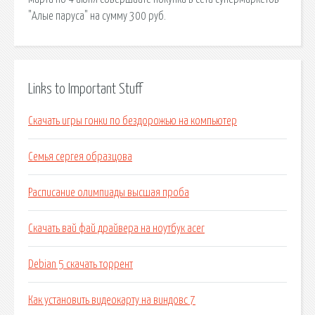
"Алые паруса" на сумму 300 руб.
Links to Important Stuff
Скачать игры гонки по бездорожью на компьютер
Семья сергея образцова
Расписание олимпиады высшая проба
Скачать вай фай драйвера на ноутбук acer
Debian 5 скачать торрент
Как установить видеокарту на виндовс 7