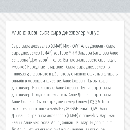
Алие дживан сыра сыра джезвелер минус
Сыра сыра джезвелер (CMAP) Mix - QWT Алие Дживан - Сыра
сыра джезвелер (CMAP) YouTube M-FM Эльзара Баталова Алие
Бекирова "Дохтуров" - Голос. Вы просматриваете страницу с
музыкой Народные Татарские - Сыра-сыра джезвелер - x-
minus.org в формате mp3, которую можно скачать и слушать
онлайн в хорошем качестве. Алие Джеван - Сыры-сыра
джезвелер. Исполнитель: Алие Джеван, Песня: Сыры-сыра
джезвелер, Продолжительность: Алие Джеван Сыры-сыра.
Алие Дживан - Сыра сыра джезвелер (минус) 03:36: tom
boxer vs kerim muravey&АЛИЕ ДЖИВАНtemati. QWT Алие
Дживан - Сыра сыра джезвелер (CMAP) qirimwebtv. Нариман
Балич, Алие Бекирова. Алие Дживан - Кизлар; Видеоклип m-
fm Алие - Ягъма ягъмур qwt Алие Дживан - Сыра сыра