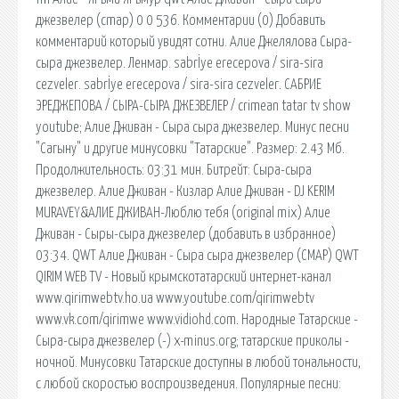
джезвелер (cmap) 0 0 536. Комментарии (0) Добавить
комментарий который увидят сотни. Алие Джелялова Сыра-
сыра джезвелер. Ленмар. sabrİye erecepova / sira-sira
cezveler. sabrİye erecepova / sira-sira cezveler. САБРИЕ
ЭРЕДЖЕПОВА / СЫРА-СЫРА ДЖЕЗВЕЛЕР / crimean tatar tv show
youtube; Алие Дживан - Сыра сыра джезвелер. Минус песни
"Сагыну" и другие минусовки "Татарские". Размер: 2.43 Мб.
Продолжительность: 03:31 мин. Битрейт: Сыра-сыра
джезвелер. Алие Дживан - Кизлар Алие Дживан - DJ KERIM
MURAVEY&АЛИЕ ДЖИВАН-Люблю тебя (original mix) Алие
Дживан - Сыры-сыра джезвелер (добавить в избранное)
03:34. QWT Алие Дживан - Сыра сыра джезвелер (CMAP) QWT
QIRIM WEB TV - Новый крымскотатарский интернет-канал
www.qirimwebtv.ho.ua www.youtube.com/qirimwebtv
www.vk.com/qirimwe www.vidiohd.com. Народные Татарские -
Сыра-сыра джезвелер (-) x-minus.org; татарские приколы -
ночной. Минусовки Татарские доступны в любой тональности,
с любой скоростью воспроизведения. Популярные песни: