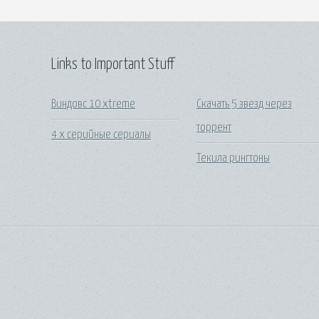
Links to Important Stuff
Виндовс 10 xtreme
Скачать 5 звезд через
торрент
4 х серийные сериалы
Текила рингтоны