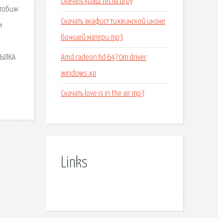
Скачать краш тесты игру
 тобиж
Скачать акафист тихвинской иконе
м
божией матери mp3
Amd radeon hd 6470m driver
СЫЛКА
windows xp
Скачать love is in the air mp3
Links