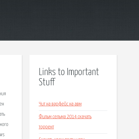
Links to Important
Stuff
ния
ен
Чит на варфейс на авм
ать
Фильм сельма 2014 скачать
вного
торрент
ows