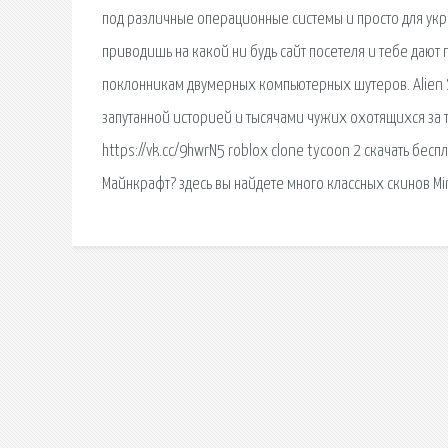
под различные операционные системы и просто для ук
приводишь на какой ни будь сайт посетеля и тебе дают
поклонникам двумерных компьютерных шутеров. Alien Sh
запутанной историей и тысячами чужих охотящихся за т
https://vk.cc/9hwrN5 roblox clone tycoon 2 скачать бес
Майнкрафт? здесь вы найдете много классных скинов Mi