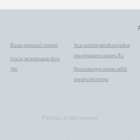
A
Фильм японский торрент
Эрик клэптон автобиография
рок музыканта скачать fb2
Список эксклюзивов xbox
360
Прошивка для леново а660
скачать бесплатно
© Untitled. All rights reserved.