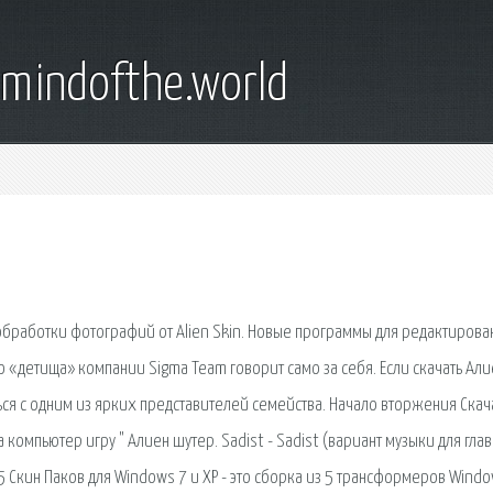
emindofthe.world
 обработки фотографий от Alien Skin. Новые программы для редактирова
 «детища» компании Sigma Team говорит само за себя. Если скачать Али
ся с одним из ярких представителей семейства. Начало вторжения Скач
 компьютер игру " Алиен шутер. Sadist - Sadist (вариант музыки для гла
 5 Скин Паков для Windows 7 и XP - это сборка из 5 трансформеров Wind