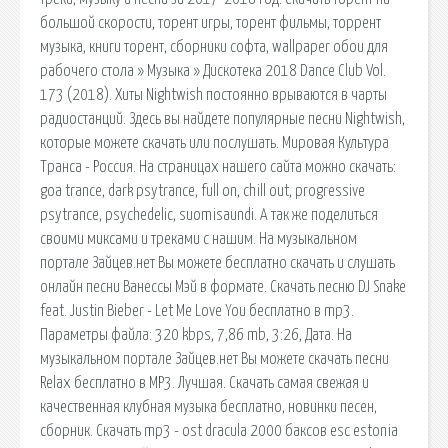
большой скорости, торент игры, торент фильмы, торрент
музыка, книги торент, сборники софта, wallpaper обои для
рабочего стола » Музыка » Дискотека 2018 Dance Club Vol.
173 (2018). Хиты Nightwish постоянно врываются в чарты
радиостанций. Здесь вы найдете популярные песни Nightwish,
которые можете скачать или послушать. Мировая Культура
Транса - Россия. На страницах нашего сайта можно скачать:
goa trance, dark psytrance, full on, chill out, progressive
psytrance, psychedelic, suomisaundi. А так же поделиться
своими миксами и треками с нашим. На музыкальном
портале Зайцев.нет Вы можете бесплатно скачать и слушать
онлайн песни Ванессы Мэй в формате. Скачать песню DJ Snake
feat. Justin Bieber - Let Me Love You бесплатно в mp3.
Параметры файла: 320 kbps, 7,86 mb, 3:26, Дата. На
музыкальном портале Зайцев.нет Вы можете скачать песни
Relax бесплатно в MP3. Лучшая. Скачать самая свежая и
качественная клубная музыка бесплатно, новинки песен,
сборник. Скачать mp3 - ost dracula 2000 баксов esc estonia