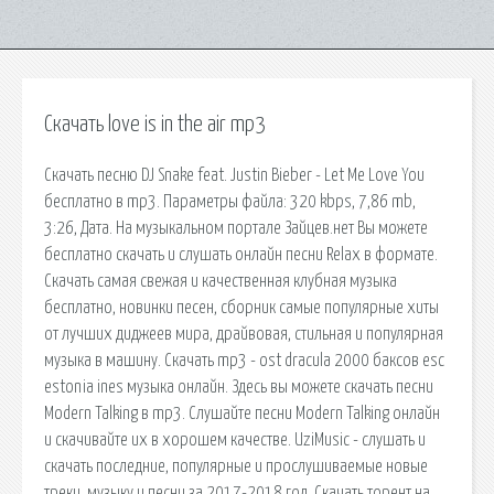
Скачать love is in the air mp3
Скачать песню DJ Snake feat. Justin Bieber - Let Me Love You
бесплатно в mp3. Параметры файла: 320 kbps, 7,86 mb,
3:26, Дата. На музыкальном портале Зайцев.нет Вы можете
бесплатно скачать и слушать онлайн песни Relax в формате.
Скачать самая свежая и качественная клубная музыка
бесплатно, новинки песен, сборник самые популярные хиты
от лучших диджеев мира, драйвовая, стильная и популярная
музыка в машину. Скачать mp3 - ost dracula 2000 баксов esc
estonia ines музыка онлайн. Здесь вы можете скачать песни
Modern Talking в mp3. Слушайте песни Modern Talking онлайн
и скачивайте их в хорошем качестве. UziMusic - слушать и
скачать последние, популярные и прослушиваемые новые
треки, музыку и песни за 2017-2018 год. Скачать торент на