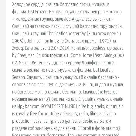
Холодное сердце: скачать бесплатно песни, музыка из
фильма. Ost Frozen. На ночных улицах слышен рев моторов
– молодежные группировки Лос-Анджелеса выясняют. -
Скачивай на телефон песни и слушай бесплатно mp3 онлайн.
Скачивай и слушай The Beatles Yesterday (Хиты всех времён
1965) и John Lennon Imagine (Хиты всех времён 1971) на
Zvooq. Дата релиза: 12.04.2019. Качество: Lossless. uploaded
by Free9Man. Список треков: 01. Come Home (feat. Andr 3000)
02. Make It Better. Саундтрек к сериалу Люцифер. Сезон 2:
скачать бесплатно песни, музыка из фильма. Ost Lucifer.
Season. Слушать и скачать музыку 2018 онлайн бесплатно -
европа плюс, песни тут, яндекс музыка. Книги, видео и музыка
по йоге, все можно скачать бесплатно. Скачивайте Русские
новинки песен в mp3 бесплатно или Слушайте музыку онлайн
на Mp3ber.com. ROYALTY FREE MUSIC Unlike big labels, our music
is royalty free for Youtube videos, TV, radio, films and video
production; advertising, video games, slideshows В этом
разделе собрана музыка для занятий йогой в формате mp3.
Все можно скачать бесплатно. The way content is generated,