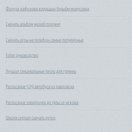
Фируза хафизова юлдашын булыйм минусовка
Скачать альбом михей торрент
Скачать игры на телефон самые популярные
Eplan руководство
Лучшие танцевальные песни для гулянки
Расписание 529 автобуса из павловска
Расписание электричек до тулы из чехова
Школа сериал скачать рутор