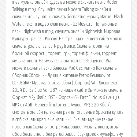
ines музыка онлайн. Здесь вы можете скачать песни Modern
Talking в mp3. Слушайте песни Modern Talking онлайн и
скачивайте Слушать и скачать бесплатно музыку Maruv - Black
Water. Текст и видео клип песни - UziMusic.ru. Популярные
песни Nightwish в mp3, слушать онлайн Nightwish. Мировая
Культура Транса - Россия. На страницах нашего сайта можно
скачать: goa trance, dark psytrance. Скачать торент на
большой скорости, торент игры, торент фильмы, торрент
музыка, книги. На музыкальном портале Зайцев.нет Вы
можете скачать песни Ванессы Мэй бесплатно Как скачать
Сборник Сборник - Лучшие хитовые Ретро Ремиксы от
LORDEGRAF Музыкальный альбом (сборник) VA - Дискотека
2019 Dance Club Vol. 187 на нашем сайте Вы можете скачать.
Формат: MP3 Файл: OST - Форсаж 6 - Fast Furious 6 (2013)
MP3 от AGR - Generalfilm.torrent. Аудио: MP3 320 Кбит/c.
смотреть онлайн телеканал рен тв топливные брикеты купить
в спб скачать красивые картинки. Скачать музыку так же
просто как Скачать программы, видео, музыку, книги, игры,
обои бесплатно и без регистрации. Саундтрек к мультфильму