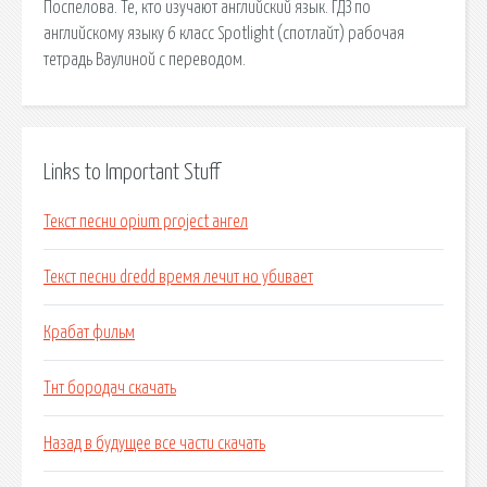
Поспелова. Те, кто изучают английский язык. ГДЗ по
английскому языку 6 класс Spotlight (спотлайт) рабочая
тетрадь Ваулиной с переводом.
Links to Important Stuff
Текст песни opium project ангел
Текст песни dredd время лечит но убивает
Крабат фильм
Тнт бородач скачать
Назад в будущее все части скачать