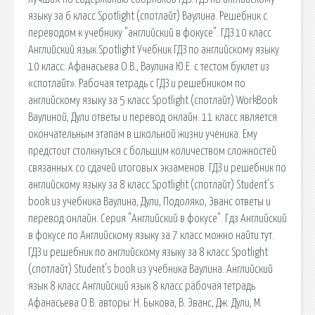
языку за 6 класс Spotlight (спотлайт) Ваулина. Решебник с
переводом к учебнику "английский в фокусе". ГДЗ 10 класс
Английский язык Spotlight Учебник ГДЗ по английскому языку
10 класс: Афанасьева О.В., Ваулина Ю.Е. с тестом буклет из
«спотлайт». Рабочая тетрадь с ГДЗ и решебником по
английскому языку за 5 класс Spotlight (спотлайт) WorkBook
Ваулиной, Дули ответы и перевод онлайн. 11 класс является
окончательным этапам в школьной жизни ученика. Ему
предстоит столкнуться с большим количеством сложностей
связанных со сдачей итоговых экзаменов. ГДЗ и решебник по
английскому языку за 8 класс Spotlight (спотлайт) Student's
book из учебника Ваулина, Дули, Подоляко, Эванс ответы и
перевод онлайн. Серия "Английский в фокусе". Гдз Английский
в фокусе по Английскому языку за 7 класс можно найти тут.
ГДЗ и решебник по английскому языку за 8 класс Spotlight
(спотлайт) Student's book из учебника Ваулина. Английский
язык 8 класс Английский язык 8 класс рабочая тетрадь
Афанасьева О.В. авторы: Н. Быкова, В. Эванс, Дж. Дули, М.