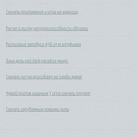
Скачать приложения и игры на андроид
Расчет к листку нетрудоспособности образец
Расписание автобуса 456 от м алтуфьево
Лана дель рей dark paradise минус
Скачать чит на кроссфаер на зомби дамаг
Чужой против хищника 3 игра скачать торрент
Скачать зарубежные новинки хиты