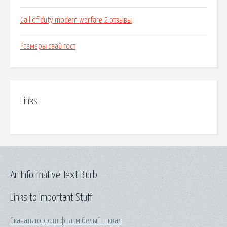
Call of duty modern warfare 2 отзывы
Размеры свай гост
Links
An Informative Text Blurb
Links to Important Stuff
Скачать торрент фильм белый шквал