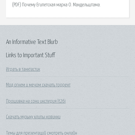
(PDF) Почему Египетская марка О. Мандельштама.
An Informative Text Blurb
Links to Important Stuff
Играть в танктастик
Мод огнем и мечом скачать торрент
Прошивка на сони иксперия lt26i
Скачать музыку клипы новинки
Темы для презентаций смотреть онлайн