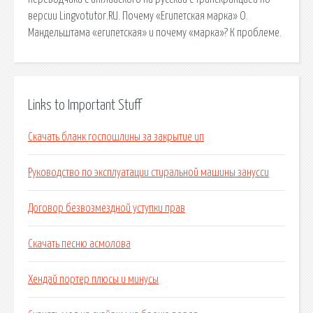
версии Lingvotutor.RU. Почему «Египетская марка» О.
Мандельштама «египетская» и почему «марка»? К проблеме.
Links to Important Stuff
Скачать бланк госпошлины за закрытие ип
Руководство по эксплуатации стиральной машины занусси
Договор безвозмездной уступки прав
Скачать песню асмолова
Хендай портер плюсы и минусы