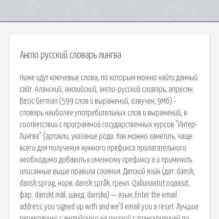
Англо русский словарь лингва
Ниже идут ключевые слова, по которым можно найти данный
сайт. Аланский, английский, англо-русский словарь, апресян.
Basic German (599 слов и выражений, озвучен, 9Мб) -
словарь наиболее употребительных слов и выражений, в
соответствии с программой государственных курсов "Интер-
Лингва" (артикли, указание рода. Как можно заметить, чаще
всего для получения нужного префикса прилагательного
необходимо добавить к именному префиксу a и применить
описанные выше правила слияния. Датский язы́к (дат. dansk,
dansk sprog, норв. dansk språk, гренл. Qallunaatut oqaasit,
фар. danskt mál, швед. danska) — язык. Enter the email
address you signed up with and we'll email you a reset. Лучшие
переводчики с английского на русский с транскрипцией по