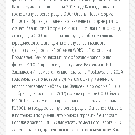
Какова сумма госпошлины за 2018 год? Как и где оплатить
госпошлину за регистрацию ООО? Ответы. Новая форма
Р14001 - образец заполнения заявление по форме р14001,
скачать бланк новой формы Р14001. Ликвидация ООО 2019,
ликвидация ООО пошаговая инструкция, образец ликвидации
юридического. квитанция на оплату загранпаспорта
(госпошлины).doc 55 кб образец WORD. 1. Госпошлина.
Предлагаем Вам ознакомиться с образцом заполнения
формы Р11001 при приведении устава. Как закрыть ИП.
Закрываем ИП самостоятельно - статьи на MosLaws.ru. С 2019
года заявление о возврате суммы излишне уплаченного
налога претерпело небольшие. Заявление по форме Р11001
– образец заполнения в 2019 году на примере ООО (бланк
Р11001 скачать. Нюансы при заполнении и подаче формы
Р13001 на государственную регистрацию. Основное. Ошибки
в платежном поручении: что можно исправить. Чем грозит
неподача заявления. КБК для уплаты земельного налога. КБК
для уплаты пени, процентов и штрафов по земельному. Как