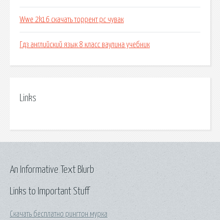
Wwe 2k16 скачать торрент pc чувак
Гдз английский язык 8 класс ваулина учебник
Links
An Informative Text Blurb
Links to Important Stuff
Скачать бесплатно рингтон мурка