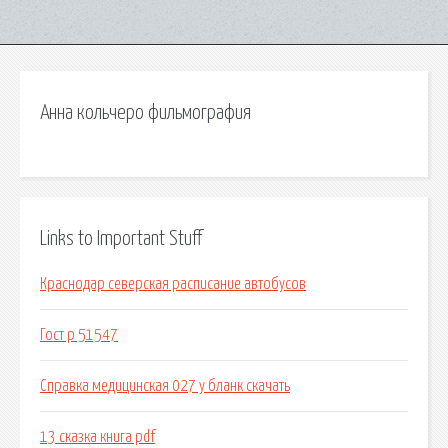
Анна кольчеро фильмография
Links to Important Stuff
Краснодар северская расписание автобусов
Гост р 51547
Справка медицинская 027 у бланк скачать
13 сказка книга pdf