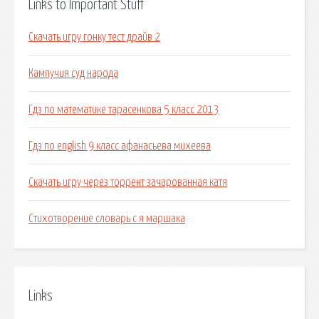
Links to Important Stuff
Скачать игру гонку тест драйв 2
Кампучия суд народа
Гдз по математике тарасенкова 5 класс 2013
Гдз по english 9 класс афанасьева михеева
Скачать игру через торрент зачарованная катя
Стихотворение словарь с я маршака
Links