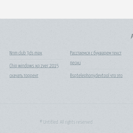
A
в
Nnm club 3ds max
Расстаемся с букварем текст
песни
Chip windows xp zver 2015
скачать торрент
Bsptelephonydevtool что это
© Untitled. All rights reserved.