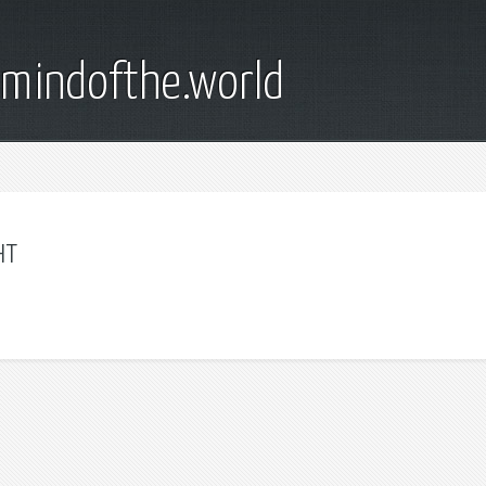
emindofthe.world
нт