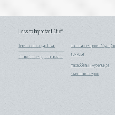
Links to Important Stuff
Текст песни sugar town
Расписание троллейбуса 9 
виннице
Песня белые дороги скачать
Махаббатым журегимде
скачать все серии