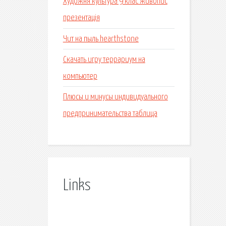
Художня культура 9 клас живопис
презентація
Чит на пыль hearthstone
Скачать игру террариум на
компьютер
Плюсы и минусы индивидуального
предпринимательства таблица
Links