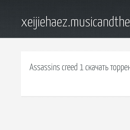
xeijiehaez.musicandth
Assassins creed 1 скачать торре