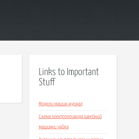
Links to Important
Stuff
Модели машин журнал
Схема электропривода швейной
машинки чайка