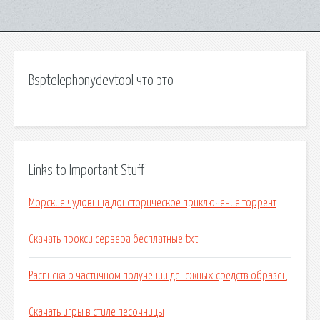
Bsptelephonydevtool что это
Links to Important Stuff
Морские чудовища доисторическое приключение торрент
Скачать прокси сервера бесплатные txt
Расписка о частичном получении денежных средств образец
Скачать игры в стиле песочницы