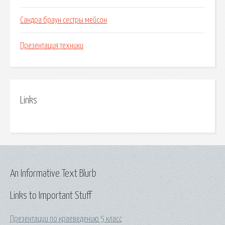
Сандра браун сестры мейсон
Презентация техники
Links
An Informative Text Blurb
Links to Important Stuff
Презентации по краеведению 5 класс