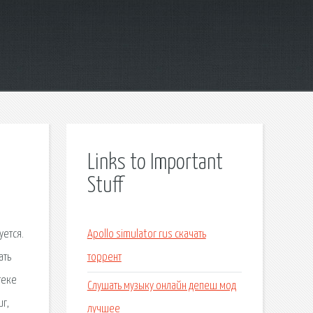
Links to Important
Stuff
уется.
Apollo simulator rus скачать
ать
торрент
теке
Слушать музыку онлайн депеш мод
г,
лучшее