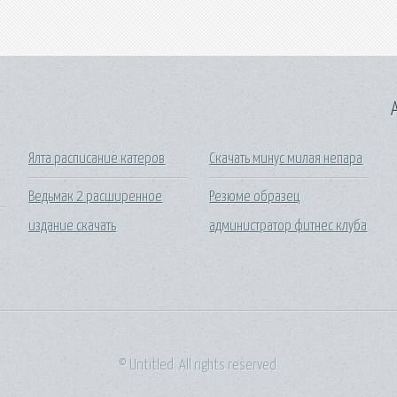
A
Ялта расписание катеров
Скачать минус милая непара
Ведьмак 2 расширенное
Резюме образец
издание скачать
администратор фитнес клуба
© Untitled. All rights reserved.