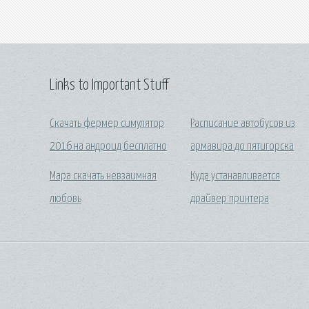
Links to Important Stuff
Скачать фермер симулятор
Расписание автобусов из
2016 на андроид бесплатно
армавира до пятигорска
Мара скачать невзаимная
Куда устанавливается
любовь
драйвер принтера