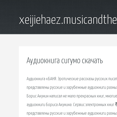
xeijiehaez.musicandth
Аудиокнига сигумо скачать
Аудиокнига «БАНЯ. Эротические рассказы русских писат
представлены русские и зарубежные аудиокниги разных
Борис Акунин написал не мало прекрасных книг, многие
аудиокниги Бориса Акунина. Сервис электронных книг 
представлены русские и зарубежные аудиокниги разных