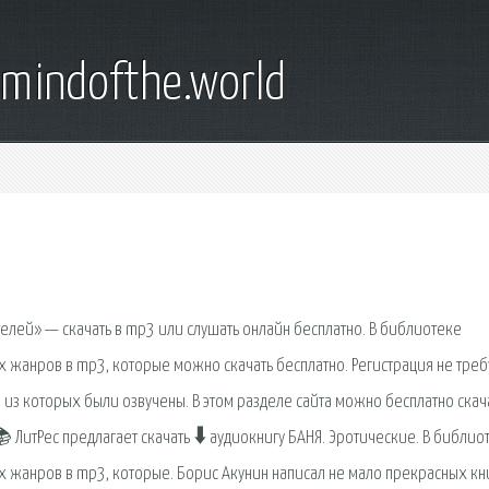
emindofthe.world
елей» — скачать в mp3 или слушать онлайн бесплатно. В библиотеке
 жанров в mp3, которые можно скачать бесплатно. Регистрация не треб
 из которых были озвучены. В этом разделе сайта можно бесплатно скач
 ЛитРес предлагает скачать 🠳 аудиокнигу БАНЯ. Эротические. В библио
 жанров в mp3, которые. Борис Акунин написал не мало прекрасных кни