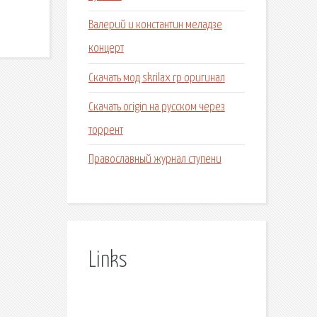
Валерий и константин меладзе
концерт
Скачать мод skrilax rp оригинал
Скачать origin на русском через
торрент
Православный журнал ступени
Links