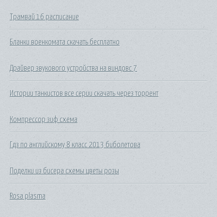
Трамвай 16 расписание
Бланки военкомата скачать бесплатно
Драйвер звукового устройства на виндовс 7
Истории танкистов все серии скачать через торрент
Компрессор зиф схема
Гдз по английскому 8 класс 2013 биболетова
Поделки из бисера схемы цветы розы
Rosa plasma